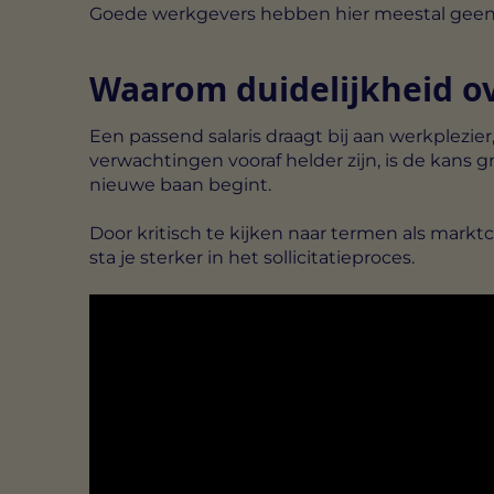
Goede werkgevers hebben hier meestal geen 
Waarom duidelijkheid ove
Een passend salaris draagt bij aan werkplezie
verwachtingen vooraf helder zijn, is de kans 
nieuwe baan begint.
Door kritisch te kijken naar termen als
marktc
sta je sterker in het sollicitatieproces.