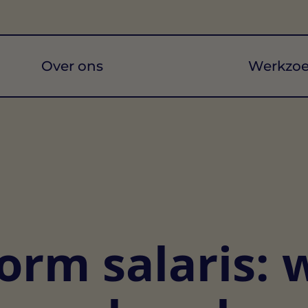
Over ons
Werkzo
rm salaris: 