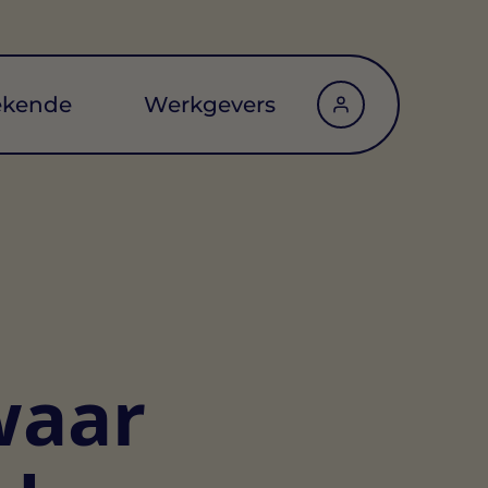
ekende
Werkgevers
waar