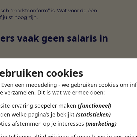
isch “marktconform” is. Wat voor de één
juist hoog zijn.
rs vaak geen salaris in
g noemt, kan verschillende redenen hebben.
gebruiken cookies
nis
! Even een mededeling - we gebruiken cookies om in
te verzamelen. Dit is wat we ermee doen:
n ingevuld
bsite-ervaring soepeler maken
(functioneel)
den welke pagina’s je bekijkt
(statistieken)
laag is, maar het vraagt wel om extra
ties afstemmen op je interesses
(marketing)
e instellingen altijd wijzigen of meer lezen in ons
priv