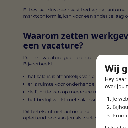
Er bestaat dus geen vast bedrag dat automat
marktconform is, kan voor een ander te laag of 
Waarom zetten werkgeve
een vacature?
Dat een vacature geen concreet salarisbedra
Bijvoorbeeld:
Wij 
het salaris is afhankelijk van ervaring of ken
Hey daar
er is ruimte voor onderhandeling
over jou 
de functie kan op meerdere niveaus worde
Je we
het bedrijf werkt met salarisschalen
Bijhou
Dit betekent niet automatisch dat het salaris 
Promo
oplettendheid van jou als werkzoekende.
Je kunt j