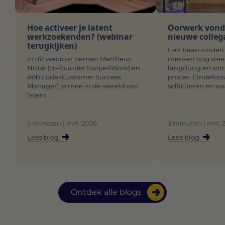
Hoe activeer je latent
Oorwerk vond i
werkzoekenden? (webinar
nieuwe collega
terugkijken)
Een baan vinden 
In dit webinar nemen Mattheus
mensen nog steed
Nubé (co-founder Swipe4Work) en
langdurig en som
Rob Lode (Customer Success
proces. Eindeloo
Manager) je mee in de wereld van
solliciteren en w
latent …
5 minuten | mrt. 2026
3 minuten | mrt. 
Lees blog
Lees blog
Ontdek alle blogs