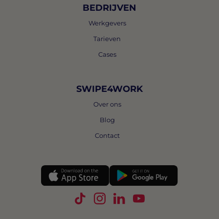
BEDRIJVEN
Werkgevers
Tarieven
Cases
SWIPE4WORK
Over ons
Blog
Contact
Volg Swipe4Work op TikTok
Volg Swipe4Work op Instagra
Volg Swipe4Work op Link
Volg Swipe4Work o