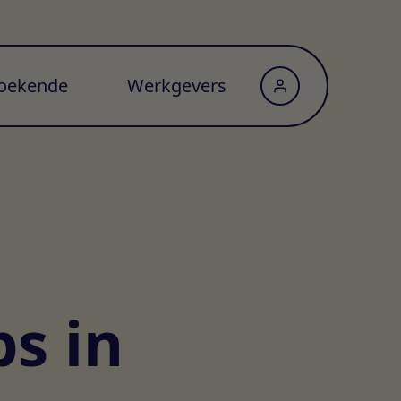
oekende
Werkgevers
ps in