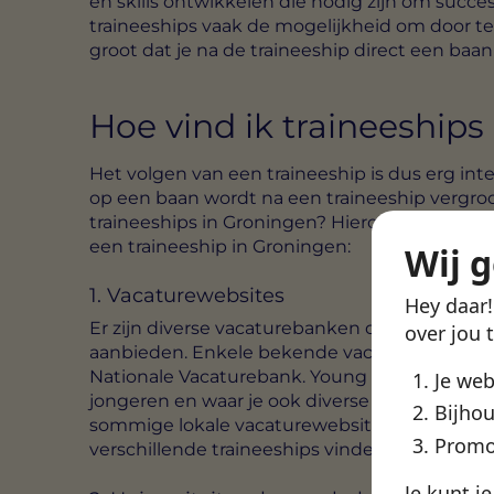
en skills ontwikkelen die nodig zijn om succes
traineeships vaak de mogelijkheid om door te 
groot dat je na de traineeship direct een baan
Hoe vind ik traineeships
Het volgen van een traineeship is dus erg inte
op een baan wordt na een traineeship vergroo
traineeships in Groningen? Hieronder vertell
een traineeship in Groningen:
Wij 
1. Vacaturewebsites
Hey daar
Er zijn diverse vacaturebanken die niet allee
over jou 
aanbieden. Enkele bekende vacaturewebsites 
Nationale Vacaturebank. Young Capital is een 
Je we
jongeren en waar je ook diverse traineeships
Bijhou
sommige lokale vacaturewebsites ook trainees
Promo
verschillende traineeships vinden die specifi
Je kunt j