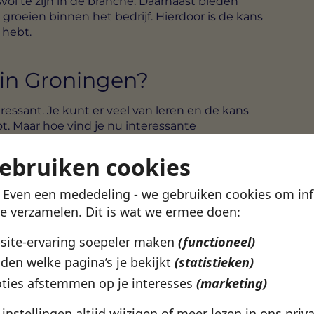
vol te zijn in de branche. Daarnaast bieden
groeien binnen het bedrijf. Hierdoor is de kans
 hebt.
 in Groningen?
ressant. Je kunt er veel van leren en de kans
t. Maar hoe vind je nu interessante
en we de beste plekken voor het vinden van
gebruiken cookies
! Even een mededeling - we gebruiken cookies om in
n vacatures, maar ook traineeships in Groningen
te verzamelen. Dit is wat we ermee doen:
zijn bijvoorbeeld Indeed, Monsterboard en
website die zich voornamelijk richt op
bsite-ervaring soepeler maken
(functioneel)
 in Groningen kunt vinden. Bovendien bieden
den welke pagina’s je bekijkt
(statistieken)
hips aan. Zo kun je bij Noorderlink
ties afstemmen op je interesses
(marketing)
ek gericht zijn op Noord-Nederland.
e instellingen altijd wijzigen of meer lezen in ons
priv