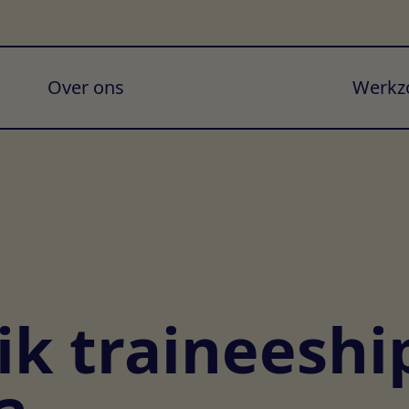
Over ons
Werkz
ik traineeshi