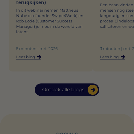
terugkijken)
Een baan vinden 
In dit webinar nemen Mattheus
mensen nog steed
Nubé (co-founder Swipe4Work) en
langdurig en som
Rob Lode (Customer Success
proces. Eindeloo
Manager) je mee in de wereld van
solliciteren en w
latent …
5 minuten | mrt. 2026
3 minuten | mrt. 
Lees blog
Lees blog
Ontdek alle blogs