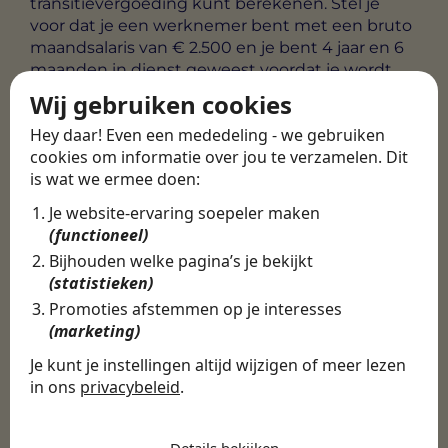
transitievergoeding kunt berekenen. Stel je
voor dat je een werknemer bent met een bruto
maandsalaris van € 2.500 en je bent 4 jaar en 6
maanden in dienst geweest voordat je wordt
ontslagen. De transitievergoeding berekenen
Wij gebruiken cookies
doe je als volgt:
Hey daar! Even een mededeling - we gebruiken
Stap 1: Bepaal de duur van het dienstverband
cookies om informatie over jou te verzamelen. Dit
is wat we ermee doen:
Je hebt 4 hele dienstjaren gewerkt en je hebt
ook een deel van het vijfde jaar gewerkt (6
Je website-ervaring soepeler maken
maanden).
(functioneel)
Bijhouden welke pagina’s je bekijkt
Stap 2: Bereken het deel van het jaar
(statistieken)
6 maanden van 12 maanden (6/12)= 0,5 (50%)
Promoties afstemmen op je interesses
(marketing)
Stap 3: Bepaal het bruto maandsalaris
Je kunt je instellingen altijd wijzigen of meer lezen
Je bruto maandsalaris is € 2.500.
in ons
privacybeleid
.
De cookies die wij gebruiken per
Stap 4: Bereken de vergoeding voor de hele
categorie
dienstjaren