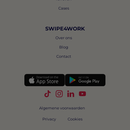
Cases
SWIPE4WORK
Over ons
Blog
Contact
Volg Swipe4Work op TikTok
Volg Swipe4Work op Instagra
Volg Swipe4Work op Link
Volg Swipe4Work o
Algemene voorwaarden
Privacy
Cookies