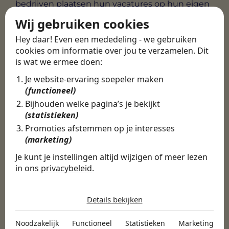
bedrijven plaatsen hun vacatures op hun eigen
website voordat ze deze op externe
Wij gebruiken cookies
vacaturebanken of bij uitzendbureaus plaatsen.
De meeste bedrijven hebben een specifieke
Hey daar! Even een mededeling - we gebruiken
pagina op hun website waar ze vacatures
cookies om informatie over jou te verzamelen. Dit
plaatsen, deze vind je vaak onder kopjes zoals
is wat we ermee doen:
‘vacatures’, ‘jobs’, ‘carrière’ en ‘werken bij’. Door
Je website-ervaring soepeler maken
regelmatig de websites van bedrijven te
(functioneel)
bezoeken, kun je snel op de hoogte blijven van
Bijhouden welke pagina’s je bekijkt
nieuwe vacatures.
(statistieken)
Promoties afstemmen op je interesses
Google jobs
(marketing)
Je kunt je instellingen altijd wijzigen of meer lezen
Ook vind je vacatures in Friesland via Google
in ons
privacybeleid
.
Jobs. Google Jobs is een zoekmachine van
Google die speciaal is ontworpen voor het
De cookies die wij gebruiken per
vinden van vacatures. Met Google Jobs kun je
categorie
Details bekijken
snel en gemakkelijk vacatures vinden op basis
Noodzakelijk
van locatie, functietitel en meer. Een voordeel
Noodzakelijk
Functioneel
Statistieken
Marketing
van Google Jobs is dat het vacatures verzamelt
Noodzakelijke cookies helpen een website bruikbaar te