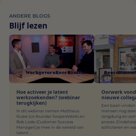
ANDERE BLOGS
Blijf lezen
Werkgevers
Recruitment
Recruitment
Hoe activeer je latent
Oorwerk vond i
werkzoekenden? (webinar
nieuwe collega
terugkijken)
Een baan vinden 
In dit webinar nemen Mattheus
mensen nog steed
Nubé (co-founder Swipe4Work) en
langdurig en som
Rob Lode (Customer Success
proces. Eindeloo
Manager) je mee in de wereld van
solliciteren en w
latent …