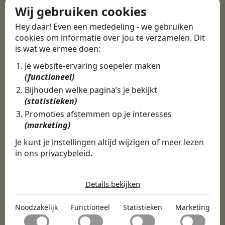
Wij gebruiken cookies
door vacatures, bedrijven en video’s in de
vacature-app.
Hey daar! Even een mededeling - we gebruiken
cookies om informatie over jou te verzamelen. Dit
is wat we ermee doen:
Je website-ervaring soepeler maken
(functioneel)
Bijhouden welke pagina’s je bekijkt
(statistieken)
Promoties afstemmen op je interesses
(marketing)
Je kunt je instellingen altijd wijzigen of meer lezen
in ons
privacybeleid
.
De cookies die wij gebruiken per
categorie
Details bekijken
Noodzakelijk
Noodzakelijk
Functioneel
Statistieken
Marketing
Noodzakelijke cookies helpen een website bruikbaar te
Functioneel
maken door basisfuncties zoals paginanavigatie en