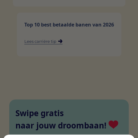
Top 10 best betaalde banen van 2026
Lees carriëre tip
Swipe gratis
naar jouw droombaan!
Onze app is volledig gratis voor jou. Swipe