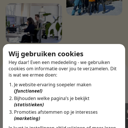
Wij gebruiken cookies
Hey daar! Even een mededeling - we gebruiken
cookies om informatie over jou te verzamelen. Dit
is wat we ermee doen:
Je website-ervaring soepeler maken
ANDERE CASES
(functioneel)
Bedrijven in onze app
Bijhouden welke pagina’s je bekijkt
(statistieken)
Promoties afstemmen op je interesses
(marketing)
Je kunt je instellingen altijd wijzigen of meer lezen