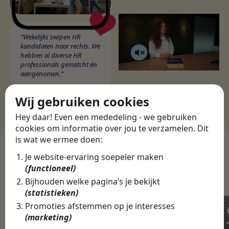
“Wekelijks swipen HR
kandidaten naar rechts. We
hebben al diverse HR
professionals gematcht én
aangenomen.”
Wij gebruiken cookies
Hey daar! Even een mededeling - we gebruiken
cookies om informatie over jou te verzamelen. Dit
is wat we ermee doen:
Je website-ervaring soepeler maken
ANDERE CASES
(functioneel)
Bedrijven in onze app
Bijhouden welke pagina’s je bekijkt
(statistieken)
Promoties afstemmen op je interesses
(marketing)