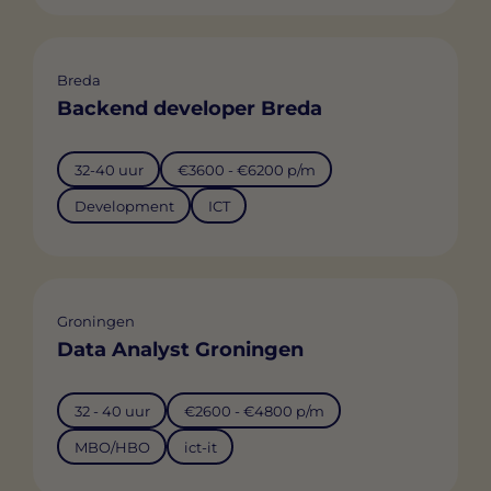
Breda
Backend developer Breda
32-40 uur
€3600 - €6200 p/m
Development
ICT
Groningen
Data Analyst Groningen
32 - 40 uur
€2600 - €4800 p/m
MBO/HBO
ict-it