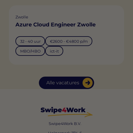
Zwolle
Azure Cloud Engineer Zwolle
32 - 40 uur
€2600 - €4800 p/m
MBO/HBO
ict-it
Alle vacatures
Swipe4Work B.V.