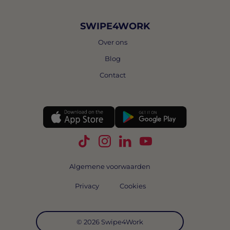
SWIPE4WORK
Over ons
Blog
Contact
Volg Swipe4Work op TikTok
Volg Swipe4Work op Instagra
Volg Swipe4Work op Link
Volg Swipe4Work o
Algemene voorwaarden
Privacy
Cookies
© 2026 Swipe4Work