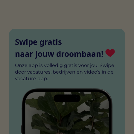
uitgevers en externe adverteerders.
de leveranciers van elke cookie.
Swipe gratis
naar jouw droombaan!
Onze app is volledig gratis voor jou. Swipe
door vacatures, bedrijven en video’s in de
vacature-app.