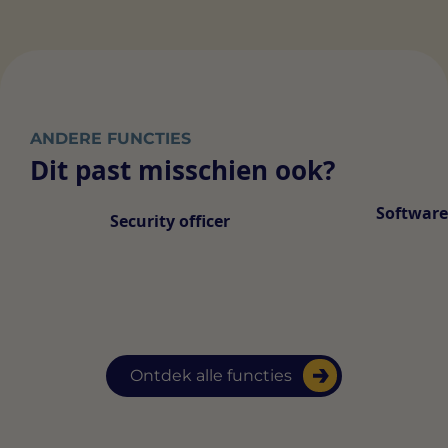
ANDERE FUNCTIES
Dit past misschien ook?
Software
Security officer
Ontdek alle functies