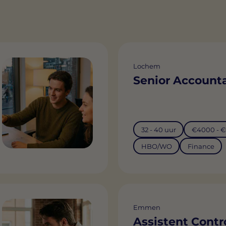
Lochem
Senior Account
32 - 40 uur
€4000 - 
HBO/WO
Finance
Emmen
Assistent Contro