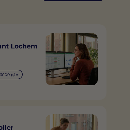
ant Lochem
€6000 p/m
ller