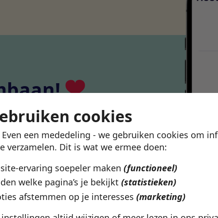
mbaan!
gebruiken cookies
 jou. Swipe door
in de vacature-app.
! Even een mededeling - we gebruiken cookies om in
te verzamelen. Dit is wat we ermee doen:
pp
bsite-ervaring soepeler maken
(functioneel)
den welke pagina’s je bekijkt
(statistieken)
ties afstemmen op je interesses
(marketing)
e instellingen altijd wijzigen of meer lezen in ons
priv