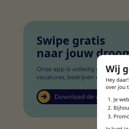
Swipe gratis
naar jouw droo
Wij 
Onze app is volledig gratis voor
vacatures, bedrijven en video’s 
Hey daar
over jou 
Download de vacature-a
Je we
Bijhou
Promo
Je kunt j