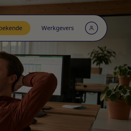
oekende
Werkgevers