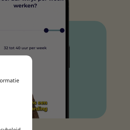
formatie
acybeleid
.