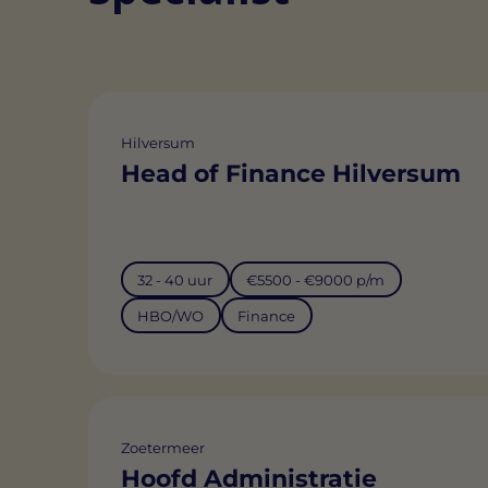
Hilversum
Head of Finance Hilversum
32 - 40 uur
€5500 - €9000 p/m
HBO/WO
Finance
Zoetermeer
Hoofd Administratie