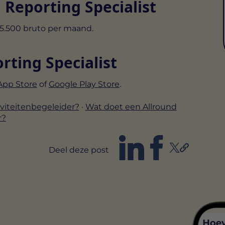
l Reporting Specialist
€5.500 bruto per maand.
rting Specialist
App Store
of
Google Play Store
.
viteitenbegeleider?
·
Wat doet een Allround
r?
Deel deze post