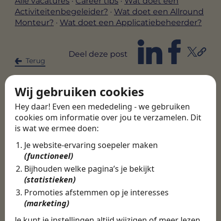
Alle vacatures
·
Career tips
·
Wat doet een
Activiteitenbegeleider?
·
Wat doet een Allround
Monteur?
·
Wat doet een Applicatiebeheerder?
Deel deze post
Terug
Wij gebruiken cookies
Hey daar! Even een mededeling - we gebruiken
cookies om informatie over jou te verzamelen. Dit
is wat we ermee doen:
Je website-ervaring soepeler maken
(functioneel)
Swipe gratis
Bijhouden welke pagina’s je bekijkt
naar jouw droombaan!
(statistieken)
Promoties afstemmen op je interesses
Onze app is volledig gratis voor jou. Swipe
(marketing)
door vacatures, bedrijven en video’s in de
Je kunt je instellingen altijd wijzigen of meer lezen