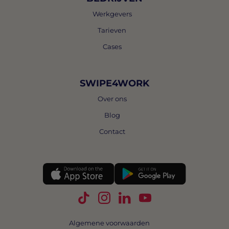
Werkgevers
Tarieven
Cases
SWIPE4WORK
Over ons
Blog
Contact
Volg Swipe4Work op TikTok
Volg Swipe4Work op Instagra
Volg Swipe4Work op Link
Volg Swipe4Work o
Algemene voorwaarden