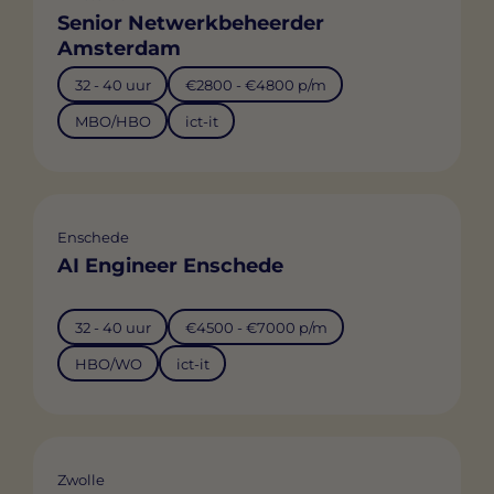
Senior Netwerkbeheerder
Amsterdam
32 - 40 uur
€2800 - €4800 p/m
MBO/HBO
ict-it
Enschede
AI Engineer Enschede
32 - 40 uur
€4500 - €7000 p/m
HBO/WO
ict-it
Zwolle