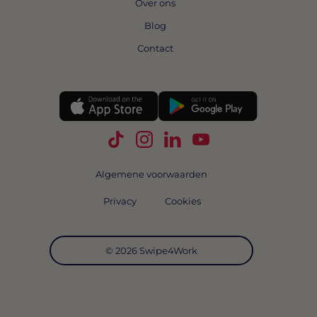
Over ons
Blog
Contact
Volg Swipe4Work op TikTok
Volg Swipe4Work op Instagra
Volg Swipe4Work op Link
Volg Swipe4Work o
Algemene voorwaarden
Privacy
Cookies
© 2026 Swipe4Work