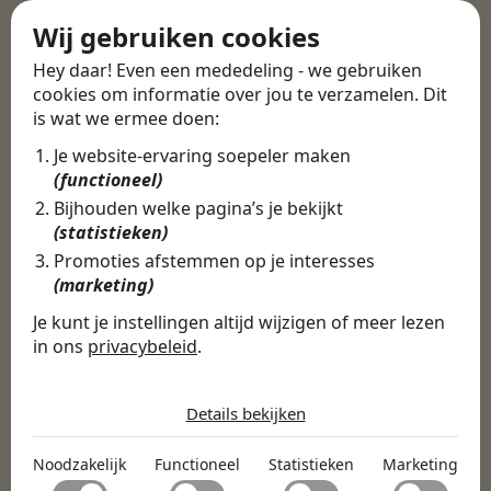
Wij gebruiken cookies
Anderen bekeken ook:
Hey daar! Even een mededeling - we gebruiken
Functieomschrijving Scrum Master
cookies om informatie over jou te verzamelen. Dit
Functieomschrijving front-end developer
is wat we ermee doen:
Functieomschrijving functioneel beheerder
Je website-ervaring soepeler maken
Functieomschrijving supply chain manager
(functioneel)
Bijhouden welke pagina’s je bekijkt
Alle vacatures
·
Career tips
·
Wat doet een
(statistieken)
Activiteitenbegeleider?
·
Wat doet een Allround
Monteur?
·
Wat doet een Applicatiebeheerder?
Promoties afstemmen op je interesses
(marketing)
Je kunt je instellingen altijd wijzigen of meer lezen
Deel deze post
Terug
in ons
privacybeleid
.
De cookies die wij gebruiken per
categorie
Details bekijken
Noodzakelijk
Noodzakelijk
Functioneel
Statistieken
Marketing
Noodzakelijke cookies helpen een website bruikbaar te