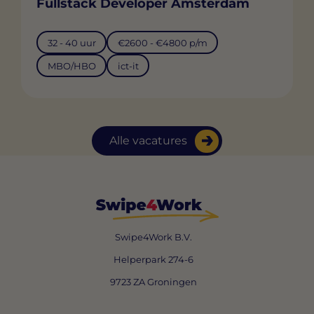
Fullstack Developer Amsterdam
32 - 40 uur
€2600 - €4800 p/m
MBO/HBO
ict-it
Alle vacatures
Swipe4Work B.V.
Helperpark 274-6
9723 ZA Groningen