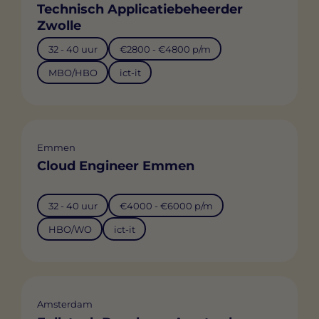
Technisch Applicatiebeheerder
Zwolle
32 - 40 uur
€2800 - €4800 p/m
MBO/HBO
ict-it
Emmen
Cloud Engineer Emmen
32 - 40 uur
€4000 - €6000 p/m
HBO/WO
ict-it
Amsterdam