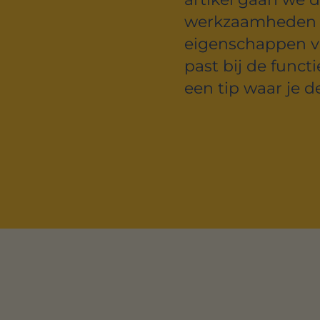
werkzaamheden z
eigenschappen va
past bij de functi
een tip waar je d