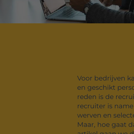
Voor bedrijven k
en geschikt pers
reden is de recru
recruiter is name
werven en select
Maar, hoe gaat da
artikel gaan we d