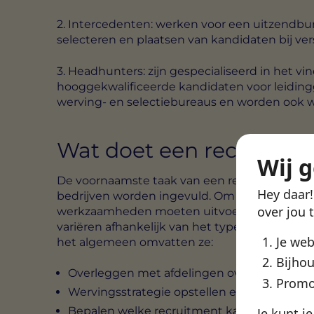
2. Intercedenten:
werken voor een uitzendbure
selecteren en plaatsen van kandidaten bij ver
3. Headhunters:
zijn gespecialiseerd in het v
hooggekwalificeerde kandidaten voor leiding
werving- en selectiebureaus en worden ook 
Wat doet een recruiter?
Wij 
De voornaamste taak van een recruiter is om 
Hey daar
bedrijven worden ingevuld. Om dit te volbreng
over jou 
werkzaamheden moeten uitvoeren. De taken
variëren afhankelijk van het type bedrijf en d
Je we
het algemeen omvatten ze:
Bijhou
Overleggen met afdelingen over de openst
Promo
Wervingsstrategie opstellen en uitvoeren
Bepalen welke recruitment kanalen moete
Je kunt j