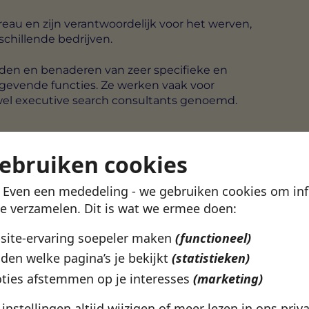
au en zijn verantwoordelijk voor het werven,
schillende bedrijven.
inden en benaderen van zeer specifieke en
gevende functies. Ze werken vaak voor
wel executive search consultants genoemd.
gebruiken cookies
ervoor te zorgen dat openstaande posities bij
! Even een mededeling - we gebruiken cookies om in
en zal een recruiter verschillende
te verzamelen. Dit is wat we ermee doen:
 en werkzaamheden van een recruiter kunnen
e industrie waarin ze werkzaam zijn, maar over
bsite-ervaring soepeler maken
(functioneel)
den welke pagina’s je bekijkt
(statistieken)
aande positie
ties afstemmen op je interesses
(marketing)
n worden ingezet
e instellingen altijd wijzigen of meer lezen in ons
priv