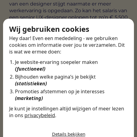
van een designer stijgt naarmate er meer
werkervaring is opgedaan. Zo kan het salaris van
een senior UX-designer oplopen tot zo’n € 5.500
bruto per maand. Het exacte salaris van een UX-
Wij gebruiken cookies
designer in Nederland kan variëren en is
afhankelijk van verschillende factoren, zoals
Hey daar! Even een mededeling - we gebruiken
ervaring, locatie en bedrijfstype.
cookies om informatie over jou te verzamelen. Dit
is wat we ermee doen:
Je website-ervaring soepeler maken
Vacatures UX-designer
(functioneel)
Ben je UX-designer en toe aan een nieuwe
Bijhouden welke pagina’s je bekijkt
uitdaging? Op de app van Swipe4Work vind je
(statistieken)
verschillende interessante UX-designer
Promoties afstemmen op je interesses
vacatures. Benieuwd of er een interessante
(marketing)
vacature voor jou tussen zit?
Je kunt je instellingen altijd wijzigen of meer lezen
in ons
privacybeleid
.
Download dan direct de Swipe4Work app in de
App Store
of
Play Store
. Maak een account aan,
De cookies die wij gebruiken per
vul je vaardigheden, skills en voorwaarden in en
categorie
Details bekijken
vacatures op maat worden getoond. Swipe