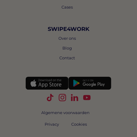
Cases
SWIPE4WORK
Over ons
Blog
Contact
Volg Swipe4Work op TikTok
Volg Swipe4Work op Instagra
Volg Swipe4Work op Link
Volg Swipe4Work o
Algemene voorwaarden
Privacy
Cookies