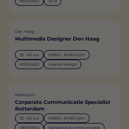
MBO/HBO
ict-it
Den Haag
Multimedia Designer Den Haag
32 - 40 uur
€2800 - €4800 p/m
MBO/HBO
creatief-design
Rotterdam
Corporate Communicatie Specialist
Rotterdam
32 - 40 uur
€2800 - €4800 p/m
MBO/HBO
Marketing & communicatie