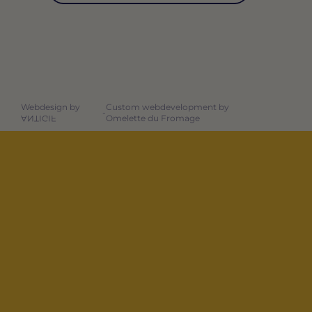
Webdesign by
Custom webdevelopment by
-
Omelette du Fromage
ANTIGIF