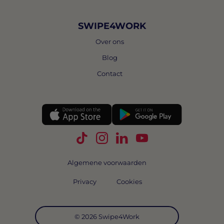
SWIPE4WORK
Over ons
Blog
Contact
Volg Swipe4Work op TikTok
Volg Swipe4Work op Instagra
Volg Swipe4Work op Link
Volg Swipe4Work o
Algemene voorwaarden
Privacy
Cookies
© 2026 Swipe4Work