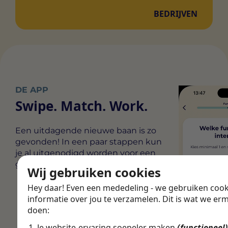
BEDRIJVEN
DE APP
Swipe. Match. Work.
Een uitdagende nieuwe baan is zo
gevonden! In een paar stappen kun
je al uitgenodigd worden voor een
gesprek.
Wij gebruiken cookies
Hey daar! Even een mededeling - we gebruiken coo
informatie over jou te verzamelen. Dit is wat we er
doen:
Je website-ervaring soepeler maken
(functioneel)