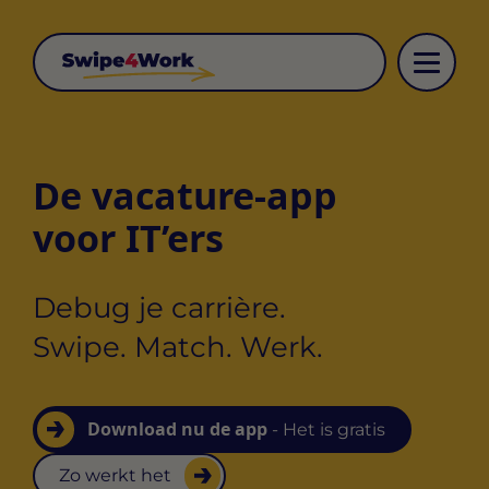
De vacature-app
voor IT’ers
Debug je carrière.
Swipe. Match. Werk.
Download nu de app
- Het is gratis
Zo werkt het