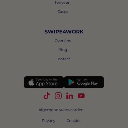
Tarieven
Cases
SWIPE4WORK
Over ons
Blog
Contact
Volg Swipe4Work op TikTok
Volg Swipe4Work op Instagra
Volg Swipe4Work op Link
Volg Swipe4Work o
Algemene voorwaarden
Privacy
Cookies