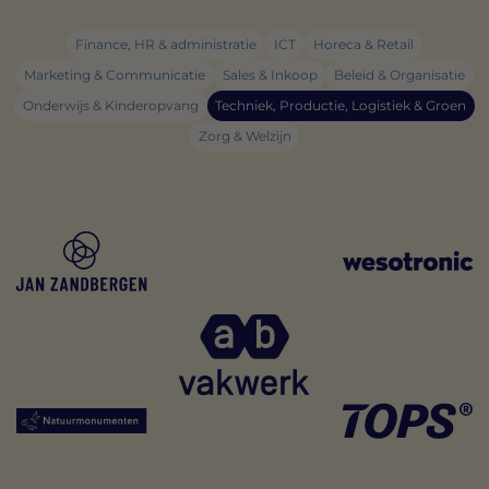
Finance, HR & administratie
ICT
Horeca & Retail
Marketing & Communicatie
Sales & Inkoop
Beleid & Organisatie
Onderwijs & Kinderopvang
Techniek, Productie, Logistiek & Groen
Zorg & Welzijn