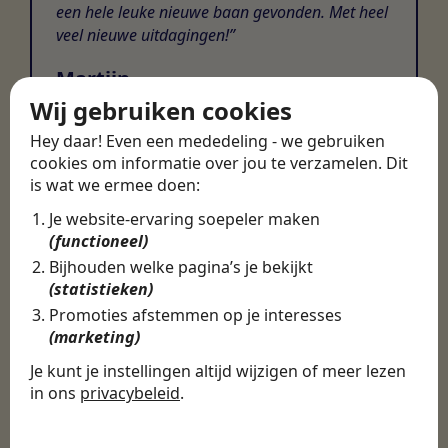
een hele leuke nieuwe baan gevonden. Met heel
veel nieuwe uitdagingen!
Martijn
Wij gebruiken cookies
Certinia Consultant
Hey daar! Even een mededeling - we gebruiken
cookies om informatie over jou te verzamelen. Dit
is wat we ermee doen:
Je website-ervaring soepeler maken
(functioneel)
Bijhouden welke pagina’s je bekijkt
(statistieken)
Promoties afstemmen op je interesses
(marketing)
Je kunt je instellingen altijd wijzigen of meer lezen
in ons
privacybeleid
.
De cookies die wij gebruiken per