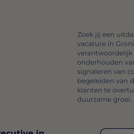
Zoek jij een uit
vacature in Gron
verantwoordelij
onderhouden van 
signaleren van c
begeleiden van de
klanten te over
duurzame groei.
ecutive in