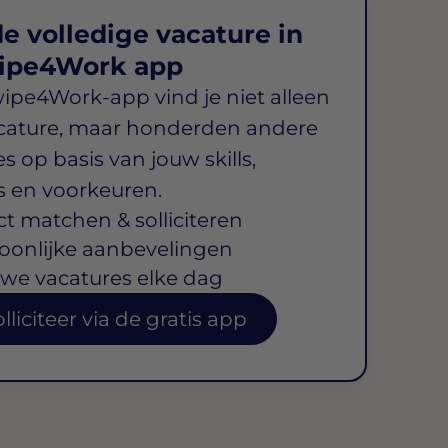
e volledige vacature in
ipe4Work app
wipe4Work-app vind je niet alleen
cature, maar honderden andere
s op basis van jouw skills,
s en voorkeuren.
ct matchen & solliciteren
oonlijke aanbevelingen
we vacatures elke dag
lliciteer via de gratis app