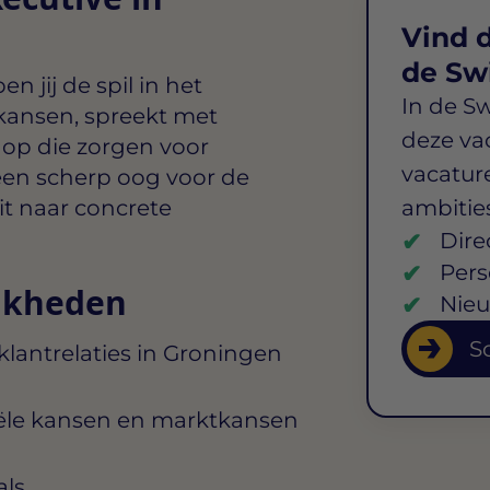
Vind d
de Sw
en jij de spil in het
In de S
 kansen, spreekt met
deze va
 op die zorgen voor
vacature
een scherp oog voor de
it naar concrete
ambitie
Dire
Pers
jkheden
Nieu
So
antrelaties in Groningen
ële kansen en marktkansen
als