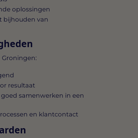
ende oplossingen
t bijhouden van
igheden
n Groningen:
igend
or resultaat
k goed samenwerken in een
processen en klantcontact
aarden