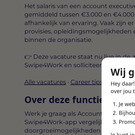
Het salaris van een account executiv
gemiddeld tussen
€3.000 en €4.000
afhankelijk van ervaring. Vaak zijn e
provisies, opleidingsmogelijkheden
binnen de organisatie.
👉 Deze vacature staat nu live in de 
Swipe4Work
en solliciteer in 2 minut
Wij 
Alle vacatures
·
Career tips
Hey daar
over jou 
Over deze functie
Je we
Bijhou
Werk je graag als Account Executive
Promo
Swipe4Work-app vergelijk je voorwa
doorgroeimogelijkheden zodat je snel 
Je kunt j