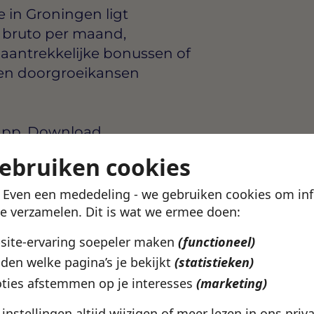
e in Groningen ligt
 bruto per maand
,
r aantrekkelijke bonussen of
 en doorgroeikansen
app.
Download
en, zonder cv!
gebruiken cookies
! Even een mededeling - we gebruiken cookies om in
te verzamelen. Dit is wat we ermee doen:
bsite-ervaring soepeler maken
(functioneel)
den welke pagina’s je bekijkt
(statistieken)
 in Groningen? In de
ties afstemmen op je interesses
(marketing)
arden, werkgevers en
ziet wat bij je past.
e instellingen altijd wijzigen of meer lezen in ons
priv