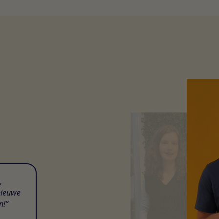
,
nieuwe
n!