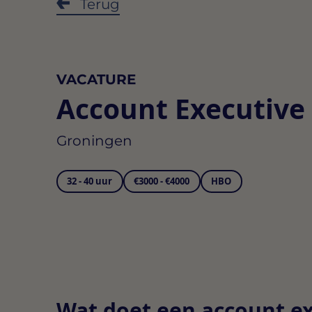
Terug
VACATURE
Account Executive
Groningen
32 - 40 uur
€3000 - €4000
HBO
Wat doet een account ex