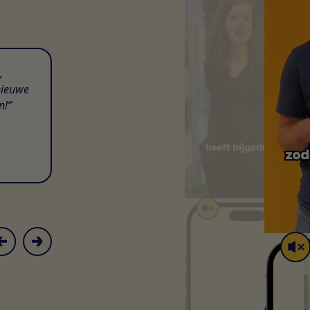
,
nieuwe
n!