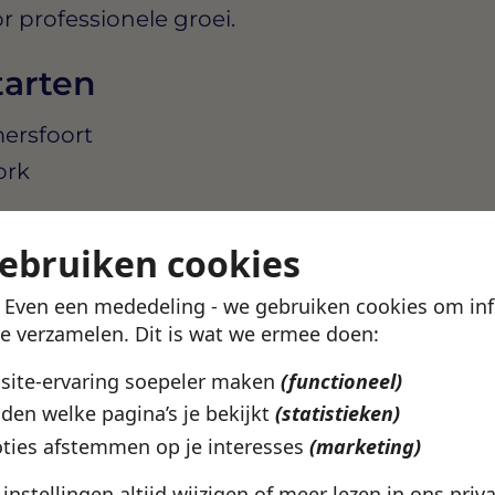
r professionele groei.
tarten
mersfoort
ork
uit bij wat jij zoekt? In de
gebruiken cookies
ekijken welke vacatures
catie en werkuren.
! Even een mededeling - we gebruiken cookies om in
te verzamelen. Dit is wat we ermee doen:
en profiel aan en kijk of
bsite-ervaring soepeler maken
(functioneel)
den welke pagina’s je bekijkt
(statistieken)
vacatures
ties afstemmen op je interesses
(marketing)
e instellingen altijd wijzigen of meer lezen in ons
priv