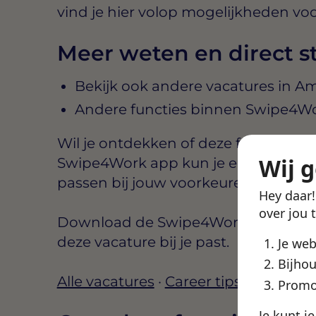
vind je hier volop mogelijkheden voo
Meer weten en direct s
Bekijk ook andere vacatures in A
Andere functies binnen Swipe4W
Wil je ontdekken of deze functie aansl
Wij 
Swipe4Work app kun je eenvoudig b
passen bij jouw voorkeuren, zoals lo
Hey daar
over jou 
Download de Swipe4Work app, maak e
deze vacature bij je past.
Je we
Bijhou
Alle vacatures
·
Career tips
·
Finance 
Promo
Je kunt j