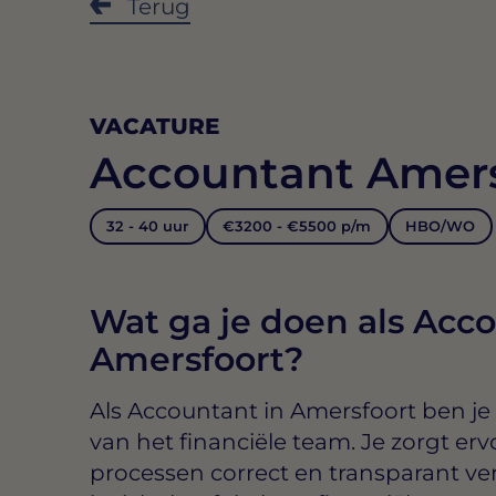
Terug
VACATURE
Accountant Amers
32 - 40 uur
€3200 - €5500 p/m
HBO/WO
Wat ga je doen als Acco
Amersfoort?
Als
Accountant in Amersfoort
ben je
van het financiële team. Je zorgt ervo
processen correct en transparant ver