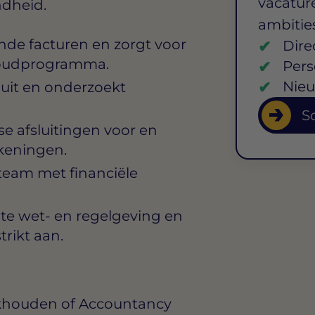
vacature
ndheid.
ambitie
de facturen en zorgt voor
Dire
houdprogramma.
Pers
Nieu
uit en onderzoekt
So
se afsluitingen voor en
ekeningen.
eam met financiële
nte wet- en regelgeving en
trikt aan.
khouden of Accountancy