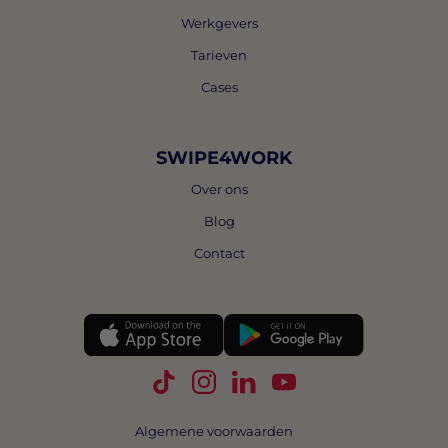
Werkgevers
Tarieven
Cases
SWIPE4WORK
Over ons
Blog
Contact
Volg Swipe4Work op TikTok
Volg Swipe4Work op Instagra
Volg Swipe4Work op Link
Volg Swipe4Work o
Algemene voorwaarden