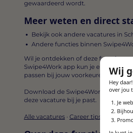
gewaardeerd wordt.
Meer weten en direct st
Bekijk ook andere vacatures in S
Andere functies binnen Swipe4W
Wil je ontdekken of deze functie aansl
Swipe4Work app kun je eenvoudig b
Wij 
passen bij jouw voorkeuren, zoals lo
Hey daar
over jou 
Download de Swipe4Work app, maak e
deze vacature bij je past.
Je we
Bijhou
Alle vacatures
·
Career tips
·
Finance 
Promo
Je kunt j