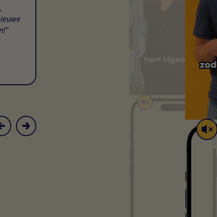
,
nieuwe
n!