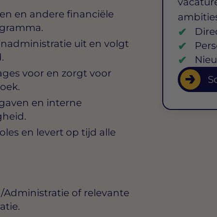
vacature
en en andere financiële
ambitie
ogramma.
Dire
nadministratie uit en volgt
Pers
.
Nieu
ages voor en zorgt voor
So
oek.
tgaven en interne
gheid.
les en levert op tijd alle
dministratie of relevante
atie.