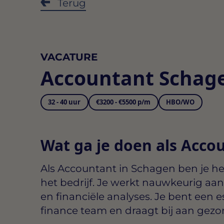
Terug
VACATURE
Accountant Schag
32 - 40 uur
€3200 - €5500 p/m
HBO/WO
Wat ga je doen als Acco
Als
Accountant in Schagen
ben je he
het bedrijf. Je werkt nauwkeurig a
en financiële analyses. Je bent een 
finance team en draagt bij aan gezo