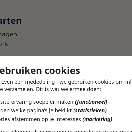
arten
chagen
ork
uit bij wat jij zoekt? In de
ekijken welke vacatures
gebruiken cookies
catie en werkuren.
! Even een mededeling - we gebruiken cookies om in
te verzamelen. Dit is wat we ermee doen:
en profiel aan en kijk of
bsite-ervaring soepeler maken
(functioneel)
den welke pagina’s je bekijkt
(statistieken)
vacatures
ties afstemmen op je interesses
(marketing)
e instellingen altijd wijzigen of meer lezen in ons
priv