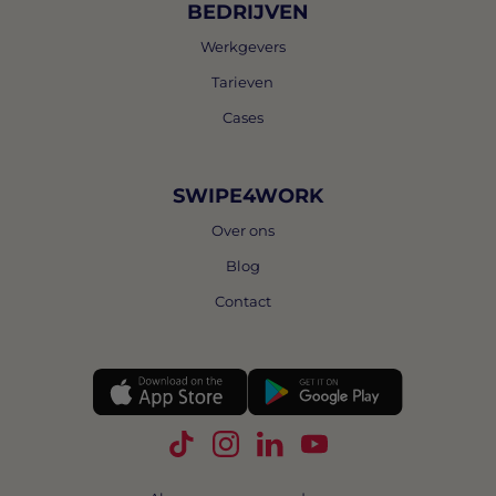
BEDRIJVEN
Werkgevers
Tarieven
Cases
SWIPE4WORK
Over ons
Blog
Contact
Volg Swipe4Work op TikTok
Volg Swipe4Work op Instagra
Volg Swipe4Work op Link
Volg Swipe4Work o