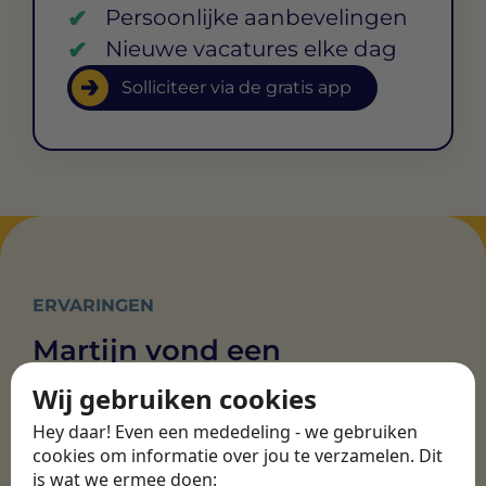
Persoonlijke aanbevelingen
Nieuwe vacatures elke dag
Solliciteer via de gratis app
ERVARINGEN
Martijn vond een
nieuwe baan bij
Wij gebruiken cookies
CBEE
Hey daar! Even een mededeling - we gebruiken
cookies om informatie over jou te verzamelen. Dit
is wat we ermee doen: