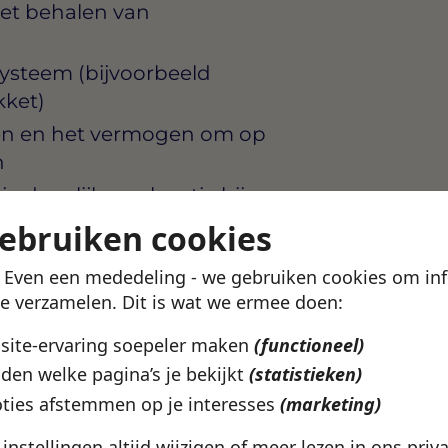
het behalen van
ysteem (bijvoorbeeld
kket)
en en het vermogen om op
n
je dagelijks op locatie bij
gebruiken cookies
! Even een mededeling - we gebruiken cookies om in
te verzamelen. Dit is wat we ermee doen:
 gedreven organisatie die
bsite-ervaring soepeler maken
(functioneel)
geving. Er is ruimte voor
den welke pagina’s je bekijkt
(statistieken)
lijk rayon waarbinnen jij de
ties afstemmen op je interesses
(marketing)
e instellingen altijd wijzigen of meer lezen in ons
priv