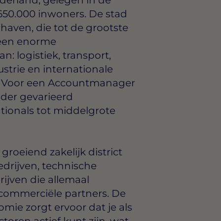
 650.000 inwoners. De stad
aven, die tot de grootste
 een enorme
: logistiek, transport,
trie en internationale
d. Voor een Accountmanager
nder gevarieerd
tionals tot middelgrote
roeiend zakelijk district
edrijven, technische
ijven die allemaal
ommerciële partners. De
mie zorgt ervoor dat je als
oren actief kunt zijn, wat