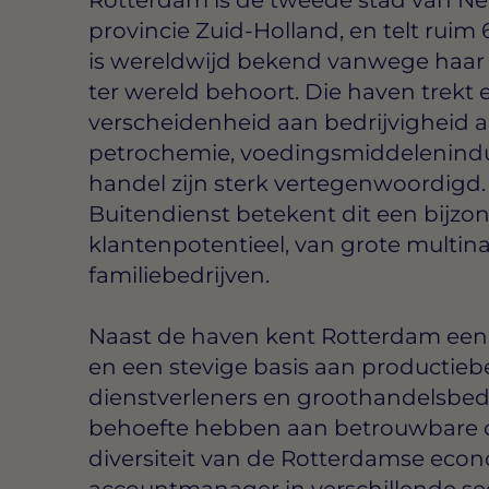
provincie Zuid-Holland, en telt ruim
is wereldwijd bekend vanwege haar h
ter wereld behoort. Die haven trekt
verscheidenheid aan bedrijvigheid aan
petrochemie, voedingsmiddelenindus
handel zijn sterk vertegenwoordig
Buitendienst betekent dit een bijzo
klantenpotentieel, van grote multina
familiebedrijven.
Naast de haven kent Rotterdam een g
en een stevige basis aan productieb
dienstverleners en groothandelsbedr
behoefte hebben aan betrouwbare c
diversiteit van de Rotterdamse econo
accountmanager in verschillende sect