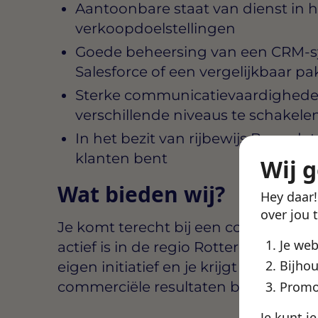
Aantoonbare staat van dienst in 
verkoopdoelstellingen
Goede beheersing van een CRM-s
Salesforce of een vergelijkbaar pa
Sterke communicatievaardighed
verschillende niveaus te schakele
In het bezit van rijbewijs B, omdat 
klanten bent
Wij 
Wat bieden wij?
Hey daar
over jou 
Je komt terecht bij een commercieel
Je we
actief is in de regio Rotterdam en om
Bijhou
eigen initiatief en je krijgt een duide
commerciële resultaten bepaalt.
Promo
Je kunt j