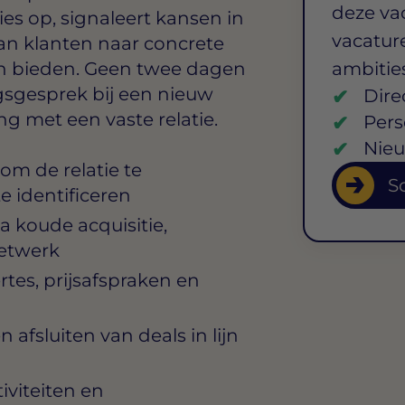
deze va
es op, signaleert kansen in
vacature
an klanten naar concrete
an bieden. Geen twee dagen
ambitie
gsgesprek bij een nieuw
Dire
ng met een vaste relatie.
Pers
Nieu
m de relatie te
So
 identificeren
a koude acquisitie,
etwerk
tes, prijsafspraken en
afsluiten van deals in lijn
iviteiten en