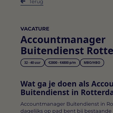
Terug
VACATURE
Accountmanager
Buitendienst Rott
32 - 40 uur
€2800 - €4800 p/m
MBO/HBO
Wat ga je doen als Acc
Buitendienst in Rotterd
Accountmanager Buitendienst in R
dagelijks op pad bent bij bestaande 