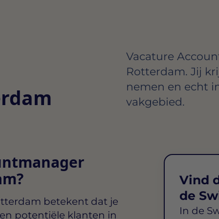
Vacature Accoun
Rotterdam. Jij kri
nemen en echt i
erdam
vakgebied.
ountmanager
am?
Vind d
de Sw
otterdam
betekent dat je
In de S
en potentiële klanten in