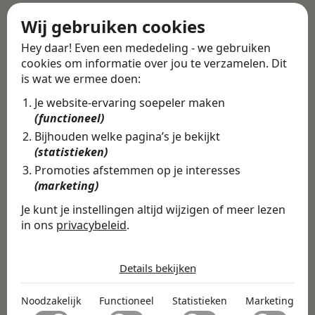
slag kunt en ook doorgroeimogelijkheden reëel
Wij gebruiken cookies
zijn.
Hey daar! Even een mededeling - we gebruiken
Alle vacatures
·
Career tips
cookies om informatie over jou te verzamelen. Dit
is wat we ermee doen:
Deel deze vacature
Je website-ervaring soepeler maken
Terug
(functioneel)
Bijhouden welke pagina’s je bekijkt
(statistieken)
Promoties afstemmen op je interesses
Vind de volledige
(marketing)
vacature in de
Je kunt je instellingen altijd wijzigen of meer lezen
in ons
privacybeleid
.
Swipe4Work app
De cookies die wij gebruiken per
In de Swipe4Work-app vind je
categorie
Details bekijken
niet alleen deze vacature, maar
Noodzakelijk
honderden andere vacatures
Noodzakelijk
Functioneel
Statistieken
Marketing
Noodzakelijke cookies helpen een website bruikbaar te