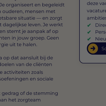
deze va
e organiseert en begeleidt
vacature
aan ouderen, mensen met
tsbare situatie — en zorgt
ambitie
 dagelijkse leven. Je werkt
Dire
n stemt je aanpak af op
Pers
ënten in jouw groep. Geen
Nieu
gie uit te halen.
So
 op dat aansluit bij de
doelen van de cliënten
 activiteiten zoals
oefeningen en sociale
et gedrag of de stemming
 aan het zorgteam