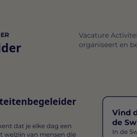
DER
Vacature Activite
ider
organiseert en be
iteitenbegeleider
Vind d
de Sw
ent dat je elke dag een
In de S
et welzijn van mensen die