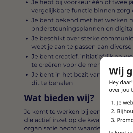
Je hebt bij voorkeur één of twee j
vergelijkbare functie binnen zorg 
Je bent bekend met het werken m
ondersteuningsplannen en digita
Je beschikt over sterke communi
weet je aan te passen aan divers
Je bent creatief, initiatiefrijk en w
te creëren voor de mensen die je 
Wij 
Je bent in het bezit van een geldi
Hey daar
dit te behalen
over jou 
Wat bieden wij?
Je we
Bijhou
Je komt te werken bij een zorg- of w
die actief inzet op de kwaliteit van l
Promo
organisatie hecht waarde aan een b
Je kunt j