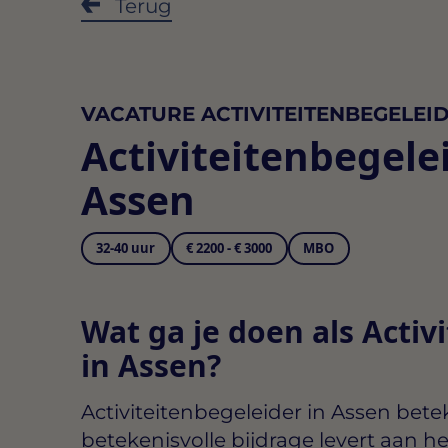
Terug
VACATURE ACTIVITEITENBEGELEI
Activiteitenbegele
Assen
32-40 uur
€ 2200 - € 3000
MBO
Wat ga je doen als Activ
in Assen?
Activiteitenbegeleider in Assen
betek
betekenisvolle bijdrage levert aan h