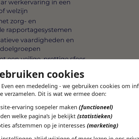
aar werkervaring in een
of welzijn
et zorg- en
le rapportagesystemen
catieve vaardigheden en
e doelgroepen
eet een veilige, prettige sfeer
begeleidt
gebruiken cookies
g EHBO-certificaat of bereid
! Even een mededeling - we gebruiken cookies om in
te verzamelen. Dit is wat we ermee doen:
bsite-ervaring soepeler maken
(functioneel)
den welke pagina’s je bekijkt
(statistieken)
elzijnsorganisatie in Assen
even van haar cliënten. De
ties afstemmen op je interesses
(marketing)
etrokken team en biedt jou
e instellingen altijd wijzigen of meer lezen in ons
priv