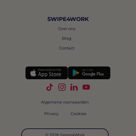
SWIPE4WORK
Over ons
Blog
Contact
Volg Swipe4Work op TikTok
Volg Swipe4Work op Instagra
Volg Swipe4Work op Link
Volg Swipe4Work o
Algemene voorwaarden
Privacy
Cookies
© 2026 Swipe4Work