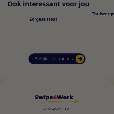
Ook interessant voor jou
Thuiszorg
Zorgassistent
Bekijk alle functies
Swipe4Work B.V.