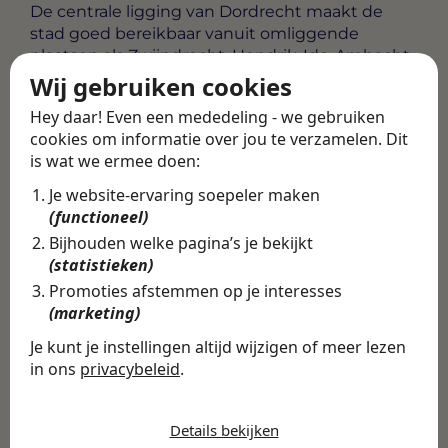
De centrale ligging van Dordrecht maakt de
stad goed bereikbaar vanuit omliggende
plaatsen als Zwijndrecht, Hendrik-Ido-Ambacht
en Papendrecht. Of je nu met het openbaar
Wij gebruiken cookies
vervoer of de auto reist, Dordrecht is een
Hey daar! Even een mededeling - we gebruiken
aantrekkelijke werklocatie in een regio die volop
cookies om informatie over jou te verzamelen. Dit
investeert in sociale zorg.
is wat we ermee doen:
Alle vacatures
·
Career tips
Je website-ervaring soepeler maken
(functioneel)
Bijhouden welke pagina’s je bekijkt
Deel deze vacature
Terug
(statistieken)
Promoties afstemmen op je interesses
(marketing)
Je kunt je instellingen altijd wijzigen of meer lezen
Vind de volledige
in ons
privacybeleid
.
De cookies die wij gebruiken per
vacature in de
categorie
Details bekijken
Swipe4Work app