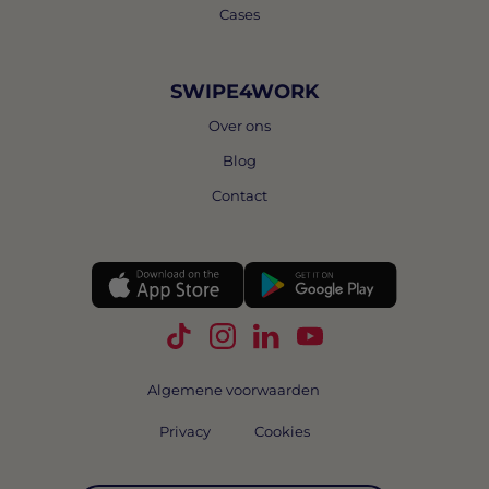
Cases
SWIPE4WORK
Over ons
Blog
Contact
Volg Swipe4Work op TikTok
Volg Swipe4Work op Instagra
Volg Swipe4Work op Link
Volg Swipe4Work o
Algemene voorwaarden
Privacy
Cookies