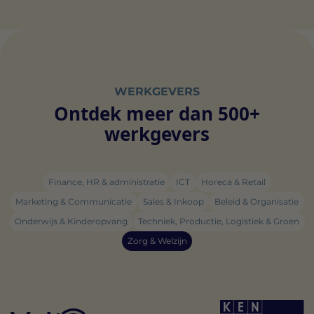
WERKGEVERS
Ontdek meer dan 500+
werkgevers
Finance, HR & administratie
ICT
Horeca & Retail
Marketing & Communicatie
Sales & Inkoop
Beleid & Organisatie
Onderwijs & Kinderopvang
Techniek, Productie, Logistiek & Groen
Zorg & Welzijn