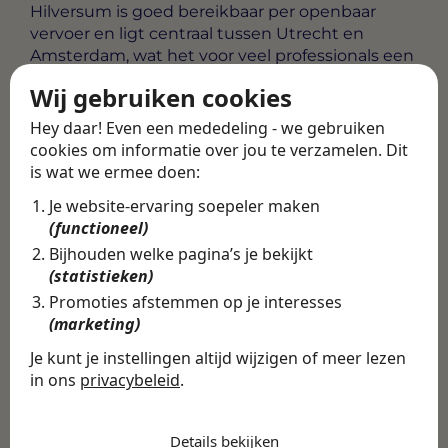
Hilversum is goed bereikbaar per openbaar
vervoer en ligt centraal tussen Utrecht en
Amsterdam, wat het voor veel professionals een
aantrekkelijke werklocatie maakt. Of je nu uit de
Wij gebruiken cookies
regio zelf komt of van iets verder weg reist, de
bereikbaarheid van de stad werkt in jouw
Hey daar! Even een mededeling - we gebruiken
voordeel.
cookies om informatie over jou te verzamelen. Dit
is wat we ermee doen:
Alle vacatures
·
Career tips
Je website-ervaring soepeler maken
(functioneel)
Deel deze vacature
Bijhouden welke pagina’s je bekijkt
Terug
(statistieken)
Promoties afstemmen op je interesses
(marketing)
Je kunt je instellingen altijd wijzigen of meer lezen
Vind de volledige
in ons
privacybeleid
.
vacature in de
De cookies die wij gebruiken per
Swipe4Work app
categorie
Details bekijken