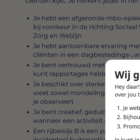
cliënten kijkt. Je herkent jezelf in he
Je hebt een afgeronde mbo-opleidi
bij voorkeur in de richting Socia
Zorg en Welzijn
Je hebt aantoonbare ervaring me
cliënten in een dagbestedings-, 
Je bent vertrouwd met het werke
Wij 
kunt rapportages helder en nauw
Je beschikt over sterke communi
Hey daar
weet zowel mondeling als schrifte
over jou 
je observeert
Je we
Je bent creatief, geduldig en beho
Bijhou
wanneer een activiteit anders ve
Promo
Een rijbewijs B is een pré, zeker 
incidenteel buitenactiviteiten om
Je kunt j