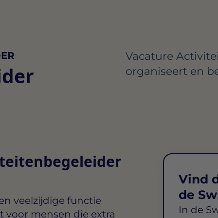
DER
Vacature Activite
ider
organiseert en be
iteitenbegeleider
Vind d
de Sw
en veelzijdige functie
In de S
kt voor mensen die extra