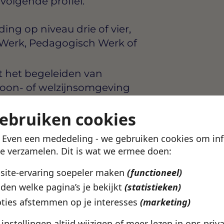
t volgende profiel:
ng op niveau drie of vier,
al Werk, Pedagogisch Werk of
t het begeleiden van
woon- of welzijnsomgeving
n met zorgleefplannen en
gebruiken cookies
keurig verwerken
catieve vaardigheden en
! Even een mededeling - we gebruiken cookies om in
lijk goed uit te drukken wat
te verzamelen. Dit is wat we ermee doen:
bsite-ervaring soepeler maken
(functioneel)
udt je overzicht ook
den welke pagina’s je bekijkt
(statistieken)
rloopt dan gepland
ties afstemmen op je interesses
(marketing)
wanneer de functie
vat
e instellingen altijd wijzigen of meer lezen in ons
priv