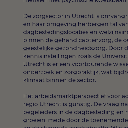
De zorgsector in Utrecht is omvangri
en haar omgeving herbergen tal van
dagbestedingslocaties en welzijnsinst
binnen de gehandicaptenzorg, de o
geestelijke gezondheidszorg. Door 
kennisinstellingen zoals de Universi
Utrecht is er een voortdurende wiss
onderzoek en zorgpraktijk, wat bijdr
klimaat binnen de sector.
Het arbeidsmarktperspectief voor act
regio Utrecht is gunstig. De vraag n
begeleiders in de dagbesteding en he
groeien, mede door de toenemende 
en de stijgende zorgbehoefte. Wie in