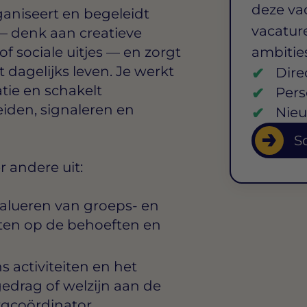
deze va
aniseert en begeleidt
vacature
 — denk aan creatieve
 sociale uitjes — en zorgt
ambitie
 dagelijks leven. Je werkt
Dire
tie en schakelt
Pers
iden, signaleren en
Nieu
So
 andere uit:
valueren van groeps- en
uiten op de behoeften en
s activiteiten en het
edrag of welzijn aan de
rgcoördinator