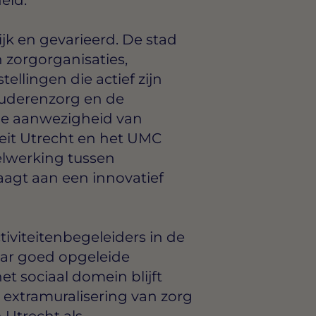
jk en gevarieerd. De stad
 zorgorganisaties,
ellingen die actief zijn
uderenzorg en de
de aanwezigheid van
teit Utrecht en het UMC
elwerking tussen
aagt aan een innovatief
iviteitenbegeleiders in de
aar goed opgeleide
t sociaal domein blijft
extramuralisering van zorg
 Utrecht als