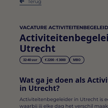
Terug
VACATURE ACTIVITEITENBEGELEI
Activiteitenbegele
Utrecht
32-40 uur
€ 2200 - € 3000
MBO
Wat ga je doen als Activ
in Utrecht?
Activiteitenbegeleider in Utrecht
is e
waarbij jij elke dag het verschil maa