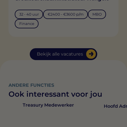
32 - 40 uur
€2400 - €3600 p/m
MBO
Finance
Bekijk alle vacatures
ANDERE FUNCTIES
Ook interessant voor jou
Treasury Medewerker
Hoofd Adm