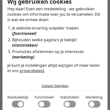
Wij gebruiken cookies
Hey daar! Even een mededeling - we gebruiken
cookies om informatie over jou te verzamelen. Dit
is wat we ermee doen:
Je website-ervaring soepeler maken
(functioneel)
Bijhouden welke pagina’s je bekijkt
(statistieken)
Promoties afstemmen op je interesses
(marketing)
Je kunt je instellingen altijd wijzigen of meer lezen
in ons
privacybeleid
.
De cookies die wij gebruiken per
categorie
Details bekijken
Noodzakelijk
Noodzakelijk
Functioneel
Statistieken
Marketing
Noodzakelijke cookies helpen een website bruikbaar te
Functioneel
maken door basisfuncties zoals paginanavigatie en
toegang tot beveiligde delen van de website mogelijk te
Met functionele cookies kan een website informatie