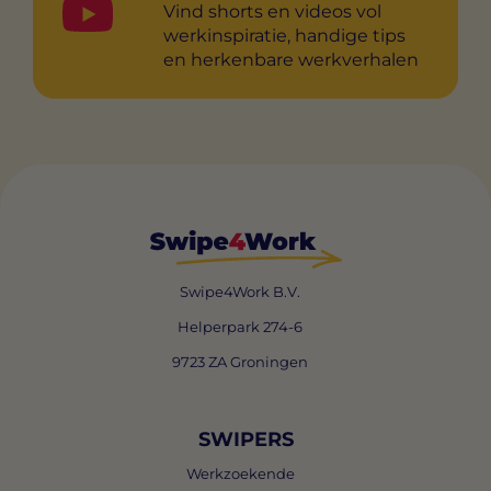
Vind shorts en videos vol
werkinspiratie, handige tips
en herkenbare werkverhalen
Swipe4Work B.V.
Helperpark 274-6
9723 ZA Groningen
SWIPERS
Werkzoekende