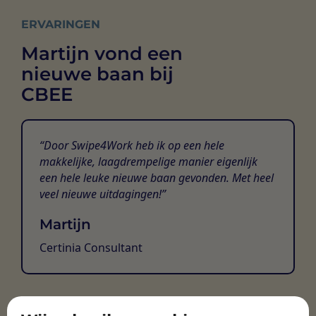
ERVARINGEN
Martijn vond een
nieuwe baan bij
CBEE
Door Swipe4Work heb ik op een hele
makkelijke, laagdrempelige manier eigenlijk
een hele leuke nieuwe baan gevonden. Met heel
veel nieuwe uitdagingen!
Martijn
Certinia Consultant