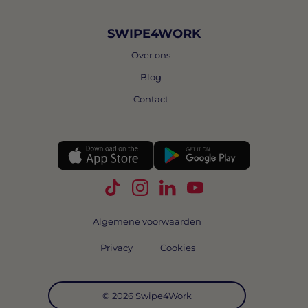
SWIPE4WORK
Over ons
Blog
Contact
Volg Swipe4Work op TikTok
Volg Swipe4Work op Instagra
Volg Swipe4Work op Link
Volg Swipe4Work o
Algemene voorwaarden
Privacy
Cookies
© 2026 Swipe4Work