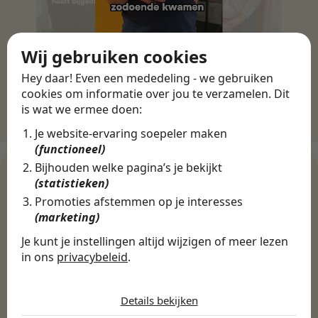
Wij gebruiken cookies
Hey daar! Even een mededeling - we gebruiken
cookies om informatie over jou te verzamelen. Dit
is wat we ermee doen:
Je website-ervaring soepeler maken
(functioneel)
Bijhouden welke pagina’s je bekijkt
(statistieken)
Promoties afstemmen op je interesses
WERKGEVERS
(marketing)
Ontdek meer dan 500+
Je kunt je instellingen altijd wijzigen of meer lezen
werkgevers
in ons
privacybeleid
.
De cookies die wij gebruiken per
categorie
Finance, HR & administratie
ICT
Horeca & Retail
Details bekijken
Marketing & Communicatie
Sales & Inkoop
Beleid & Organisatie