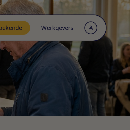
oekende
Werkgevers