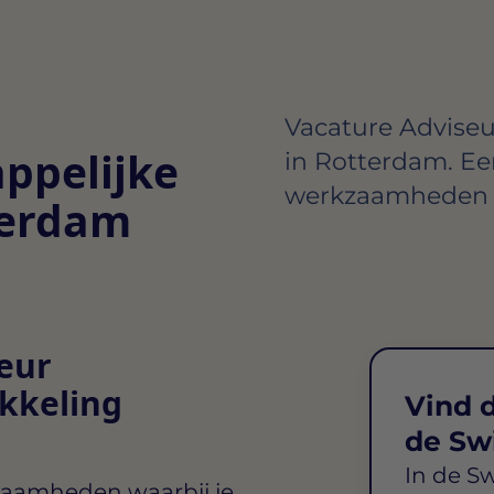
Vacature Adviseu
ppelijke
in Rotterdam. Ee
werkzaamheden e
terdam
seur
kkeling
Vind d
de Sw
In de S
zaamheden waarbij je