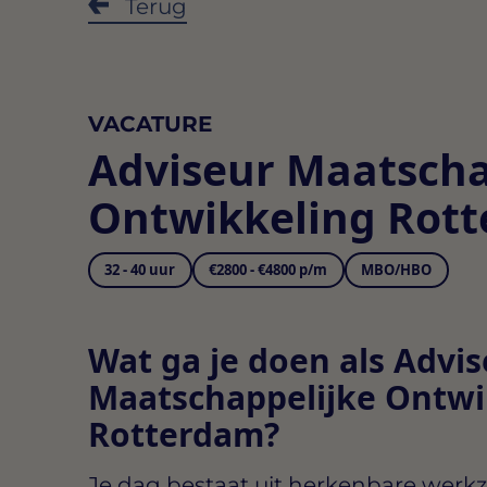
Terug
VACATURE
Adviseur Maatscha
Ontwikkeling Rot
32 - 40 uur
€2800 - €4800 p/m
MBO/HBO
Wat ga je doen als Advi
Maatschappelijke Ontwi
Rotterdam?
Je dag bestaat uit herkenbare werk