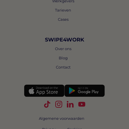
Werkgevers
Tarieven
Cases
SWIPE4WORK
Over ons
Blog
Contact
Volg Swipe4Work op TikTok
Volg Swipe4Work op Instagra
Volg Swipe4Work op Link
Volg Swipe4Work o
Algemene voorwaarden