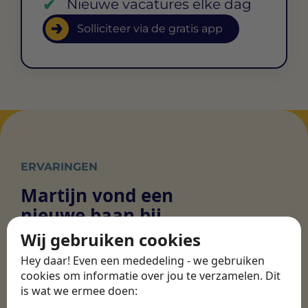
Nieuwe vacatures elke dag
Solliciteer via de gratis app
ERVARINGEN
Martijn vond een
nieuwe baan bij
CBEE
Wij gebruiken cookies
Hey daar! Even een mededeling - we gebruiken
cookies om informatie over jou te verzamelen. Dit
Door Swipe4Work heb ik op een hele
is wat we ermee doen:
makkelijke, laagdrempelige manier eigenlijk