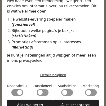
nieuwe baan bij
Hey daar! Even een mededeling - we gebruiken
cookies om informatie over jou te verzamelen. Dit
CBEE
is wat we ermee doen:
Je website-ervaring soepeler maken
(functioneel)
Door Swipe4Work heb ik op een hele
Bijhouden welke pagina’s je bekijkt
makkelijke, laagdrempelige manier eigenlijk
(statistieken)
een hele leuke nieuwe baan gevonden. Met heel
Promoties afstemmen op je interesses
veel nieuwe uitdagingen!
(marketing)
Martijn
Je kunt je instellingen altijd wijzigen of meer lezen
in ons
privacybeleid
.
Certinia Consultant
De cookies die wij gebruiken per
categorie
Details bekijken
Noodzakelijk
Noodzakelijk
Functioneel
Statistieken
Marketing
Noodzakelijke cookies helpen een website bruikbaar te
Functioneel
maken door basisfuncties zoals paginanavigatie en
toegang tot beveiligde delen van de website mogelijk te
Met functionele cookies kan een website informatie
maken. Zonder deze cookies kan de website niet naar
Statistieken
onthouden welke de manier waarop de website zich
Alles weigeren
Alles accepteren