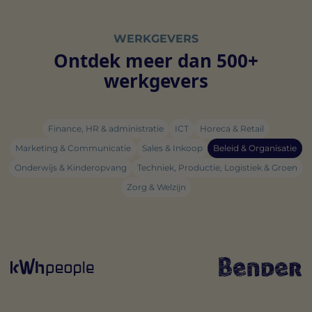
WERKGEVERS
Ontdek meer dan 500+
werkgevers
Finance, HR & administratie
ICT
Horeca & Retail
Marketing & Communicatie
Sales & Inkoop
Beleid & Organisatie
Onderwijs & Kinderopvang
Techniek, Productie, Logistiek & Groen
Zorg & Welzijn