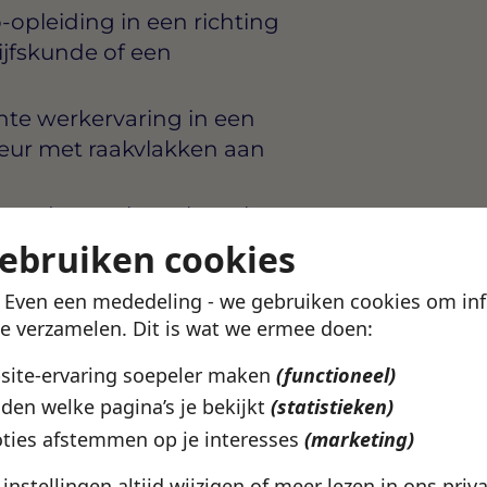
opleiding in een richting
rijfskunde of een
nte werkervaring in een
rkeur met raakvlakken aan
en datatools zoals Python,
oogle Cloud) en eventueel
gebruiken cookies
g
! Even een mededeling - we gebruiken cookies om in
n AI, cloud of data — zoals
te verzamelen. Dit is wat we ermee doen:
f een vergelijkbare
uspunt
bsite-ervaring soepeler maken
(functioneel)
den welke pagina’s je bekijkt
(statistieken)
atievaardigheden: je legt
ties afstemmen op je interesses
(marketing)
uit aan directeuren,
der technische
e instellingen altijd wijzigen of meer lezen in ons
priv