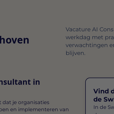
Vacature AI Cons
dhoven
werkdag met prak
verwachtingen en
blijven.
nsultant in
Vind d
de Sw
dat je organisaties
In de S
erpen en implementeren van