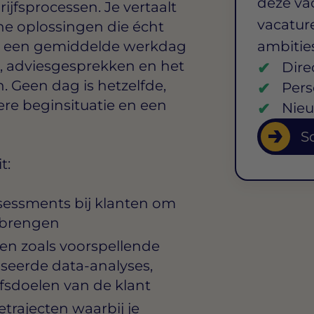
deze va
ijfsprocessen. Je vertaalt
vacature
he oplossingen die écht
p een gemiddelde werkdag
ambitie
e, adviesgesprekken en het
Dire
 Geen dag is hetzelfde,
Pers
ere beginsituatie en een
Nieu
So
t:
ssessments bij klanten om
 brengen
en zoals voorspellende
seerde data-analyses,
fsdoelen van de klant
trajecten waarbij je