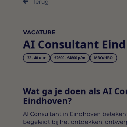
Terug
VACATURE
AI Consultant Ein
32 - 40 uur
€2600 - €4800 p/m
MBO/HBO
Wat ga je doen als AI Co
Eindhoven?
AI Consultant in Eindhoven
betekent 
begeleidt bij het ontdekken, ontw