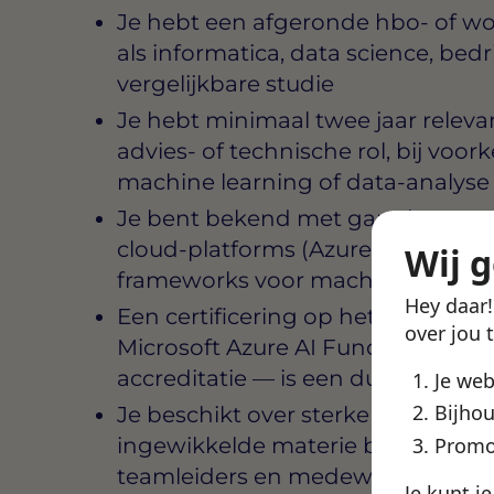
Je hebt een afgeronde hbo- of wo-
als informatica, data science, bed
vergelijkbare studie
Je hebt minimaal twee jaar releva
advies- of technische rol, bij voo
machine learning of data-analyse
Je bent bekend met gangbare AI- 
cloud-platforms (Azure, AWS of G
Wij 
frameworks voor machine learnin
Hey daar
Een certificering op het gebied va
over jou 
Microsoft Azure AI Fundamentals o
accreditatie — is een duidelijk pl
Je we
Bijhou
Je beschikt over sterke communic
Promo
ingewikkelde materie begrijpelijk 
teamleiders en medewerkers zon
Je kunt j