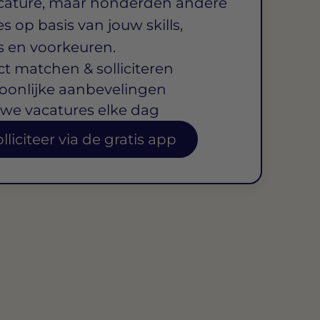
cature, maar honderden andere
s op basis van jouw skills,
s en voorkeuren.
ct matchen & solliciteren
oonlijke aanbevelingen
we vacatures elke dag
lliciteer via de gratis app