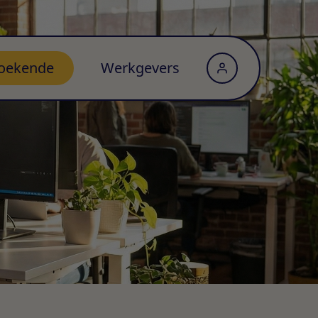
oekende
Werkgevers