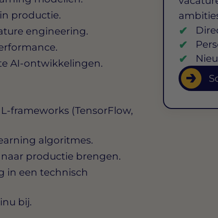
vacature
in productie.
ambitie
Dire
ature engineering.
Pers
performance.
Nieu
ste AI-ontwikkelingen.
So
ML-frameworks (TensorFlow,
learning algoritmes.
 naar productie brengen.
 in een technisch
nu bij.