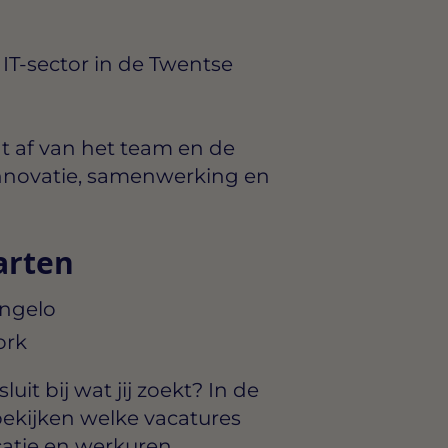
 IT-sector in de Twentse
t af van het team en de
: innovatie, samenwerking en
arten
engelo
ork
uit bij wat jij zoekt? In de
ekijken welke vacatures
catie en werkuren.