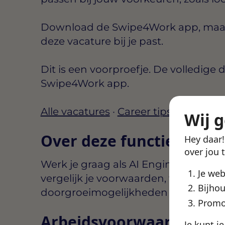
Download de Swipe4Work app, maak e
deze vacature bij je past.
Dit is een voorproefje. De volledige d
Swipe4Work app.
Alle vacatures
·
Career tips
Wij 
Over deze functie
Hey daar
over jou 
Werk je graag als AI Engineer Heng
Je we
vergelijk je voorwaarden, werkgever
Bijhou
doorgroeimogelijkheden zodat je snel 
Promo
Arbeidsvoorwaarden
Je kunt j