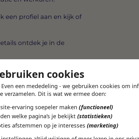
en profiel aan en kijk of
etails ontdek je in de
gebruiken cookies
! Even een mededeling - we gebruiken cookies om in
te verzamelen. Dit is wat we ermee doen:
elo? In de Swipe4Work-app
bsite-ervaring soepeler maken
(functioneel)
s en
den welke pagina’s je bekijkt
(statistieken)
ziet wat bij je past.
ties afstemmen op je interesses
(marketing)
e instellingen altijd wijzigen of meer lezen in ons
priv