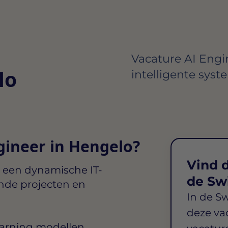
Vacature AI Engi
lo
intelligente syst
gineer in Hengelo?
Vind d
n een dynamische IT-
de Sw
nde projecten en
In de S
deze va
earning modellen.