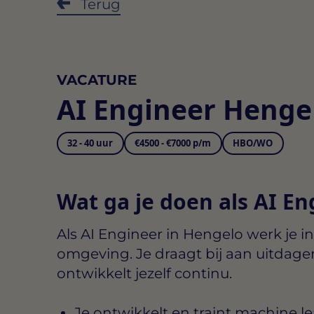
Terug
VACATURE
AI Engineer Henge
32 - 40 uur
€4500 - €7000 p/m
HBO/WO
Wat ga je doen als AI En
Als
AI Engineer in Hengelo
werk je i
omgeving. Je draagt bij aan uitdage
ontwikkelt jezelf continu.
Je ontwikkelt en traint machine l