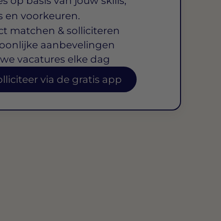
s op basis van jouw skills,
s en voorkeuren.
ct matchen & solliciteren
oonlijke aanbevelingen
we vacatures elke dag
lliciteer via de gratis app