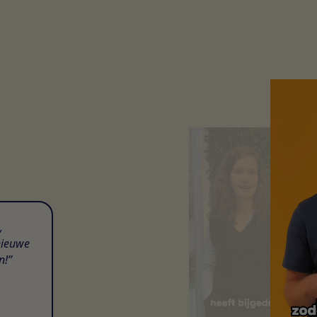
,
nieuwe
n!