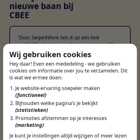
nieuwe baan bij
CBEE
Door Swipe4Work heb ik op een hele
makkelijke, laagdrempelige manier eigenlijk
een hele leuke nieuwe baan gevonden. Met heel
Wij gebruiken cookies
veel nieuwe uitdagingen!
Hey daar! Even een mededeling - we gebruiken
cookies om informatie over jou te verzamelen. Dit
Martijn
is wat we ermee doen:
Certinia Consultant
Je website-ervaring soepeler maken
(functioneel)
Bijhouden welke pagina’s je bekijkt
(statistieken)
Promoties afstemmen op je interesses
(marketing)
Je kunt je instellingen altijd wijzigen of meer lezen