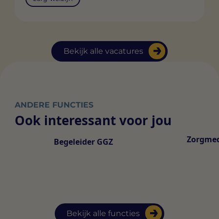
Bekijk alle vacatures
ANDERE FUNCTIES
Ook interessant voor jou
Zorgme
Begeleider GGZ
Bekijk alle functies