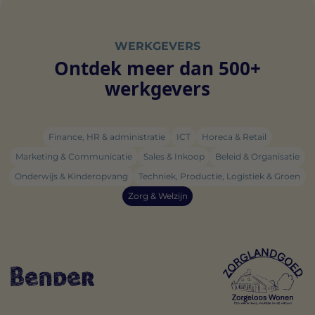
WERKGEVERS
Ontdek meer dan 500+
werkgevers
Finance, HR & administratie
ICT
Horeca & Retail
Marketing & Communicatie
Sales & Inkoop
Beleid & Organisatie
Onderwijs & Kinderopvang
Techniek, Productie, Logistiek & Groen
Zorg & Welzijn