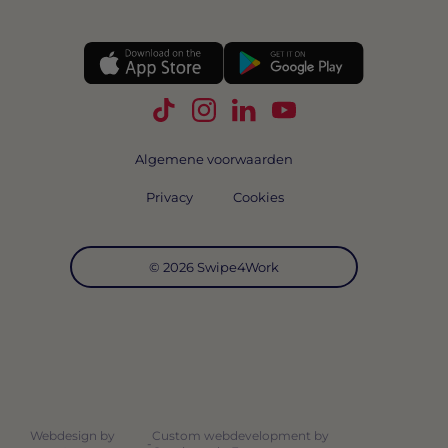
Volg Swipe4Work op TikTok
Volg Swipe4Work op Instagra
Volg Swipe4Work op Link
Volg Swipe4Work o
Algemene voorwaarden
Privacy
Cookies
© 2026 Swipe4Work
Webdesign by
Custom webdevelopment by
-