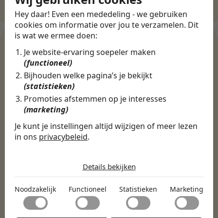
Hey daar! Even een mededeling - we gebruiken
cookies om informatie over jou te verzamelen. Dit
is wat we ermee doen:
Je website-ervaring soepeler maken
(functioneel)
WERKGEVERS
Bijhouden welke pagina’s je bekijkt
Ontdek meer dan 500+
(statistieken)
werkgevers
Promoties afstemmen op je interesses
(marketing)
Je kunt je instellingen altijd wijzigen of meer lezen
Finance, HR & administratie
ICT
Horeca & Retail
in ons
privacybeleid
.
Marketing & Communicatie
Sales & Inkoop
Beleid & Organisatie
De cookies die wij gebruiken per
Onderwijs & Kinderopvang
Techniek, Productie, Logistiek & Groen
categorie
Details bekijken
Zorg & Welzijn
Noodzakelijk
Noodzakelijk
Functioneel
Statistieken
Marketing
Noodzakelijke cookies helpen een website bruikbaar te
Functioneel
maken door basisfuncties zoals paginanavigatie en
toegang tot beveiligde delen van de website mogelijk te
Met functionele cookies kan een website informatie