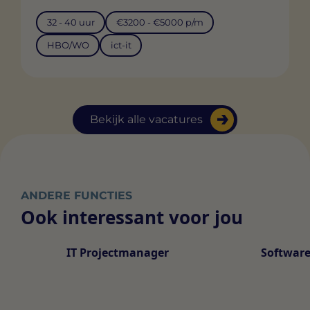
32 - 40 uur
€3200 - €5000 p/m
HBO/WO
ict-it
Bekijk alle vacatures
ANDERE FUNCTIES
Ook interessant voor jou
IT Projectmanager
Software