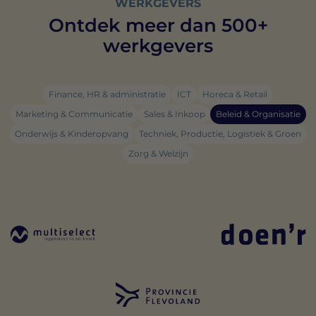
WERKGEVERS
Ontdek meer dan 500+
werkgevers
Finance, HR & administratie
ICT
Horeca & Retail
Marketing & Communicatie
Sales & Inkoop
Beleid & Organisatie
Onderwijs & Kinderopvang
Techniek, Productie, Logistiek & Groen
Zorg & Welzijn