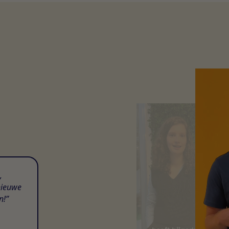
,
nieuwe
n!