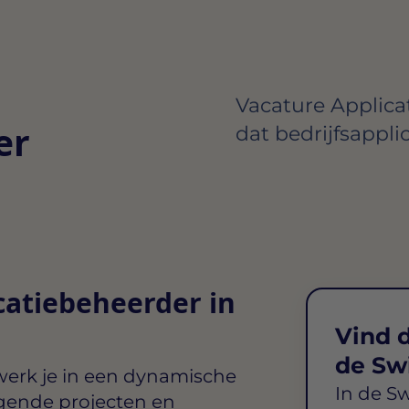
Vacature Applicat
er
dat bedrijfsappli
catiebeheerder in
Vind d
de Sw
erk je in een dynamische
In de S
agende projecten en