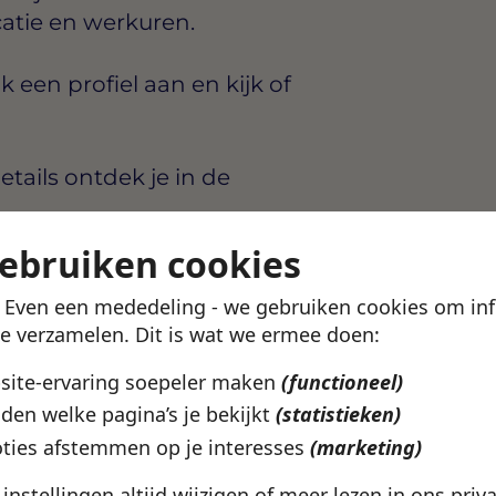
catie en werkuren.
en profiel aan en kijk of
etails ontdek je in de
gebruiken cookies
! Even een mededeling - we gebruiken cookies om in
te verzamelen. Dit is wat we ermee doen:
bsite-ervaring soepeler maken
(functioneel)
r Lelystad? In de
den welke pagina’s je bekijkt
(statistieken)
arden, werkgevers en
ties afstemmen op je interesses
(marketing)
ziet wat bij je past.
e instellingen altijd wijzigen of meer lezen in ons
priv