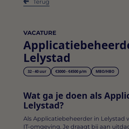
Terug
VACATURE
Applicatiebeheerd
Lelystad
32 - 40 uur
€3000 - €4500 p/m
MBO/HBO
Wat ga je doen als Appli
Lelystad?
Als
Applicatiebeheerder in Lelystad
w
IT-omgeving. Je draagt bij aan uitd