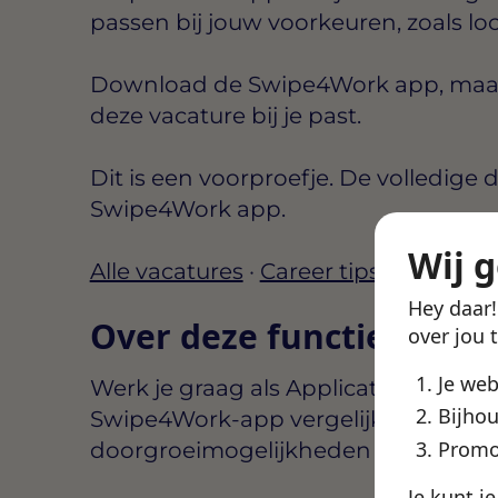
passen bij jouw voorkeuren, zoals lo
Download de Swipe4Work app, maak e
deze vacature bij je past.
Dit is een voorproefje. De volledige d
Swipe4Work app.
Wij 
Alle vacatures
·
Career tips
Hey daar
Over deze functie
over jou 
Je we
Werk je graag als Applicatiebeheerde
Bijhou
Swipe4Work-app vergelijk je voorwa
Promo
doorgroeimogelijkheden zodat je snel 
Je kunt j