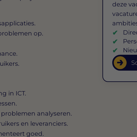
deze va
vacature
applicaties.
ambitie
Dire
 problemen op.
Pers
Nieu
mance.
So
uikers.
g in ICT.
essen.
e problemen analyseren.
ikers en leveranciers.
menteert goed.