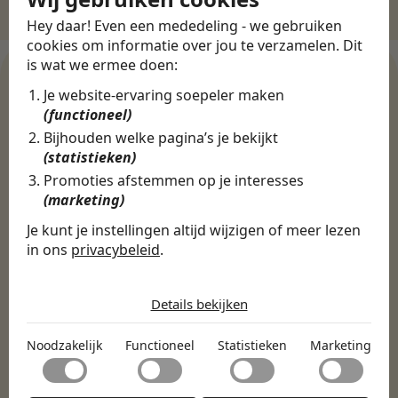
Hey daar! Even een mededeling - we gebruiken
cookies om informatie over jou te verzamelen. Dit
is wat we ermee doen:
Je website-ervaring soepeler maken
(functioneel)
WERKGEVERS
Bijhouden welke pagina’s je bekijkt
Ontdek meer dan 500+
(statistieken)
werkgevers
Promoties afstemmen op je interesses
(marketing)
Je kunt je instellingen altijd wijzigen of meer lezen
Finance, HR & administratie
ICT
Horeca & Retail
in ons
privacybeleid
.
Marketing & Communicatie
Sales & Inkoop
Beleid & Organisatie
De cookies die wij gebruiken per
Onderwijs & Kinderopvang
Techniek, Productie, Logistiek & Groen
categorie
Details bekijken
Zorg & Welzijn
Noodzakelijk
Noodzakelijk
Functioneel
Statistieken
Marketing
Noodzakelijke cookies helpen een website bruikbaar te
Functioneel
maken door basisfuncties zoals paginanavigatie en
toegang tot beveiligde delen van de website mogelijk te
Met functionele cookies kan een website informatie