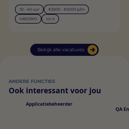
32 - 40 uur
€3200 - €5000 p/m
HBO/WO
ict-it
Bekijk alle vacatures
ANDERE FUNCTIES
Ook interessant voor jou
Applicatiebeheerder
QA En