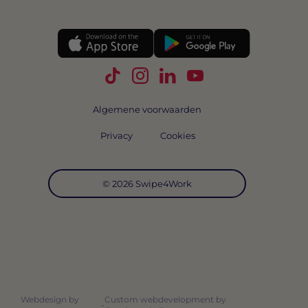
Volg Swipe4Work op TikTok
Volg Swipe4Work op Instagra
Volg Swipe4Work op Link
Volg Swipe4Work o
Algemene voorwaarden
Privacy
Cookies
© 2026 Swipe4Work
Webdesign by
Custom webdevelopment by
-