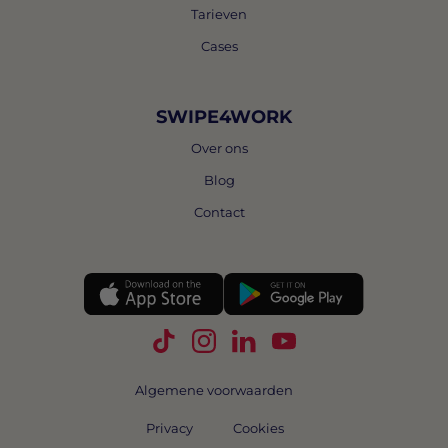
Tarieven
Cases
SWIPE4WORK
Over ons
Blog
Contact
Volg Swipe4Work op TikTok
Volg Swipe4Work op Instagra
Volg Swipe4Work op Link
Volg Swipe4Work o
Algemene voorwaarden
Privacy
Cookies