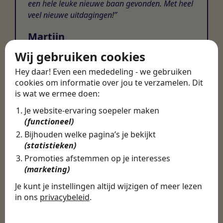
een hele leuke nieuwe baan gevonden. Met heel
veel nieuwe uitdagingen!
Martijn
Certinia Consultant
Wij gebruiken cookies
Hey daar! Even een mededeling - we gebruiken
cookies om informatie over jou te verzamelen. Dit
is wat we ermee doen:
Je website-ervaring soepeler maken
(functioneel)
Bijhouden welke pagina’s je bekijkt
(statistieken)
Promoties afstemmen op je interesses
(marketing)
Je kunt je instellingen altijd wijzigen of meer lezen
in ons
privacybeleid
.
De cookies die wij gebruiken per