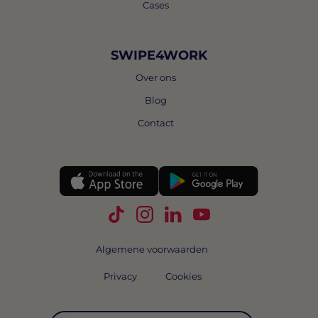
Cases
SWIPE4WORK
Over ons
Blog
Contact
Volg Swipe4Work op TikTok
Volg Swipe4Work op Instagra
Volg Swipe4Work op Link
Volg Swipe4Work o
Algemene voorwaarden
Privacy
Cookies