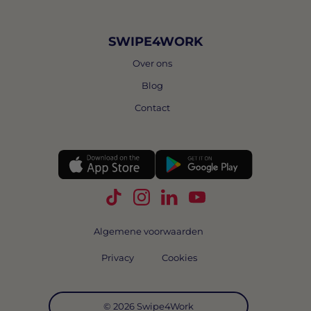
SWIPE4WORK
Over ons
Blog
Contact
Volg Swipe4Work op TikTok
Volg Swipe4Work op Instagra
Volg Swipe4Work op Link
Volg Swipe4Work o
Algemene voorwaarden
Privacy
Cookies
© 2026 Swipe4Work