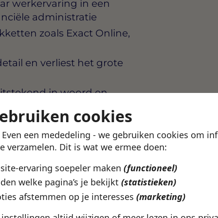
jaar werkervaring in een
anciële administratie
etten zoals Exact Online,
tail en verliest het grote
uitstekend in woord en
se taal is een pré
gebruiken cookies
rukkere perioden zoals de
! Even een mededeling - we gebruiken cookies om in
giftemoment
te verzamelen. Dit is wat we ermee doen:
bsite-ervaring soepeler maken
(functioneel)
den welke pagina’s je bekijkt
(statistieken)
e in Zoetermeer die
iedt om door te groeien
ties afstemmen op je interesses
(marketing)
oor jouw ontwikkeling,
e instellingen altijd wijzigen of meer lezen in ons
priv