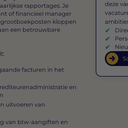
deze va
aarlijkse rapportages. Je
vacature
t of financieel manager
n grootboekposten kloppen
ambitie
ij aan een betrouwbare
Dire
Pers
Nieu
t:
So
aande facturen in het
rediteurenadministratie en
en
n uitvoeren van
ng van btw-aangiften en