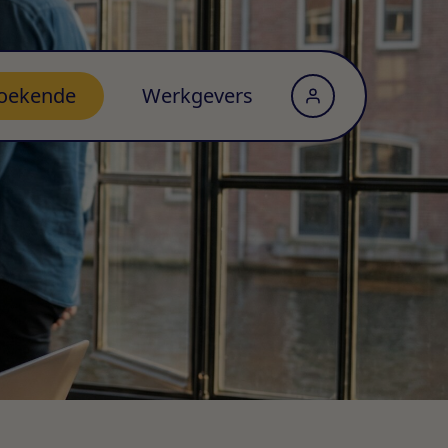
oekende
Werkgevers