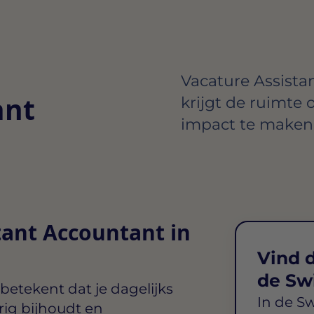
Vacature Assista
ant
krijgt de ruimte 
impact te maken 
tant Accountant in
Vind d
de Sw
betekent dat je dagelijks
In de S
rig bijhoudt en