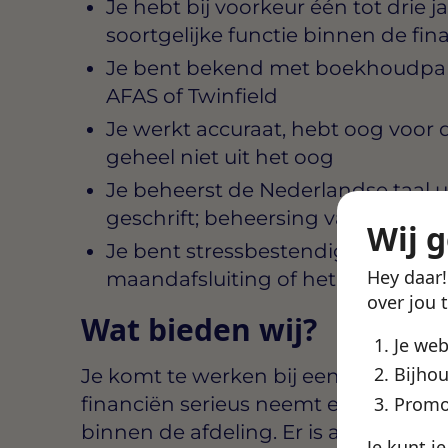
Je hebt bij voorkeur één tot drie 
soortgelijke functie binnen de fin
Je bent bekend met boekhoudpakk
AFAS of Twinfield
Je werkt accuraat, hebt oog voor de
geheel niet uit het oog
Je beheerst de Nederlandse taal 
geschrift; beheersing van de Engel
Wij 
Je bent stressbestendig tijdens d
Hey daar
maandafsluiting of het btw-aan
over jou 
Wat bieden wij?
Je we
Bijhou
Je komt te werken bij een organisati
financiën serieus neemt en ruimte b
Promo
binnen de afdeling. Er is aandacht v
Je kunt j