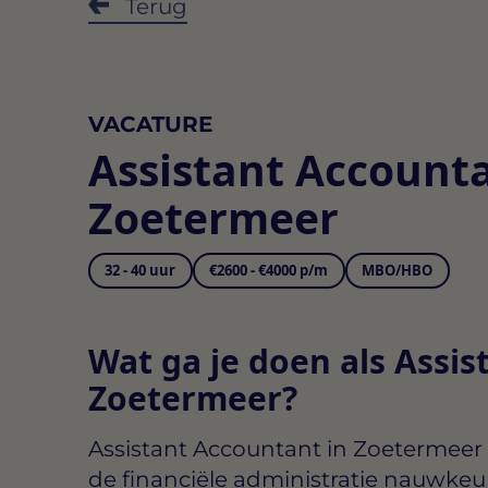
Terug
VACATURE
Assistant Account
Zoetermeer
32 - 40 uur
€2600 - €4000 p/m
MBO/HBO
Wat ga je doen als Assis
Zoetermeer?
Assistant Accountant in Zoetermeer
de financiële administratie nauwkeu