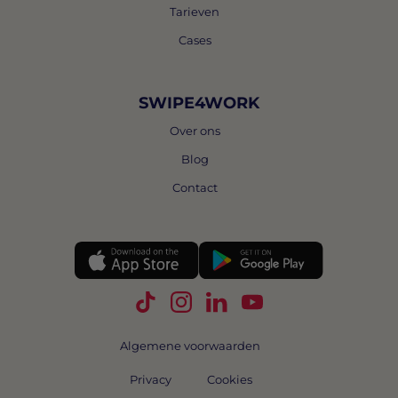
Tarieven
Cases
SWIPE4WORK
Over ons
Blog
Contact
Volg Swipe4Work op TikTok
Volg Swipe4Work op Instagra
Volg Swipe4Work op Link
Volg Swipe4Work o
Algemene voorwaarden
Privacy
Cookies