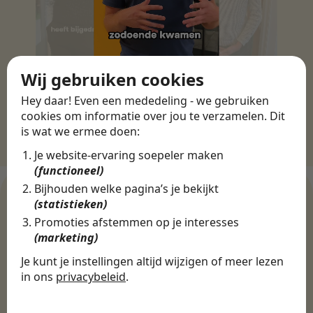
Wij gebruiken cookies
Hey daar! Even een mededeling - we gebruiken
cookies om informatie over jou te verzamelen. Dit
is wat we ermee doen:
Je website-ervaring soepeler maken
(functioneel)
Bijhouden welke pagina’s je bekijkt
(statistieken)
Promoties afstemmen op je interesses
WERKGEVERS
(marketing)
Ontdek meer dan 500+
Je kunt je instellingen altijd wijzigen of meer lezen
werkgevers
in ons
privacybeleid
.
De cookies die wij gebruiken per