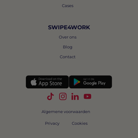
Cases
SWIPE4WORK
Over ons
Blog
Contact
Volg Swipe4Work op TikTok
Volg Swipe4Work op Instagra
Volg Swipe4Work op Link
Volg Swipe4Work o
Algemene voorwaarden
Privacy
Cookies