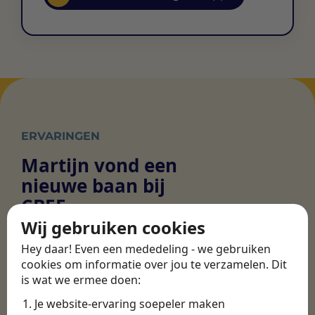
ERVARINGEN
Martijn vond een
nieuwe baan bij
CBEE
Wij gebruiken cookies
Hey daar! Even een mededeling - we gebruiken
Door Swipe4Work heb ik op een hele
cookies om informatie over jou te verzamelen. Dit
makkelijke, laagdrempelige manier eigenlijk
is wat we ermee doen:
een hele leuke nieuwe baan gevonden. Met heel
Je website-ervaring soepeler maken
veel nieuwe uitdagingen!