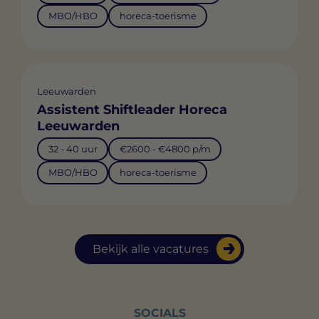
MBO/HBO
horeca-toerisme
Leeuwarden
Assistent Shiftleader Horeca
Leeuwarden
32 - 40 uur
€2600 - €4800 p/m
MBO/HBO
horeca-toerisme
Bekijk alle vacatures
SOCIALS