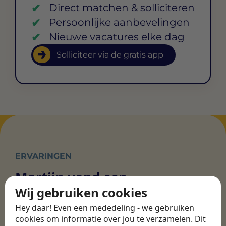
Direct matchen & solliciteren
Persoonlijke aanbevelingen
Nieuwe vacatures elke dag
Solliciteer via de gratis app
ERVARINGEN
Martijn vond een
nieuwe baan bij
Wij gebruiken cookies
CBEE
Hey daar! Even een mededeling - we gebruiken
cookies om informatie over jou te verzamelen. Dit