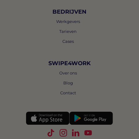
BEDRIJVEN
Werkgevers
Tarieven
Cases
SWIPE4WORK
Over ons
Blog
Contact
Volg Swipe4Work op TikTok
Volg Swipe4Work op Instagra
Volg Swipe4Work op Link
Volg Swipe4Work o