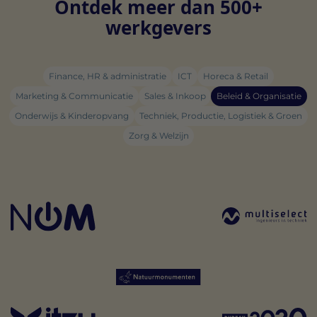
Ontdek meer dan 500+
werkgevers
Finance, HR & administratie
ICT
Horeca & Retail
Marketing & Communicatie
Sales & Inkoop
Beleid & Organisatie
Onderwijs & Kinderopvang
Techniek, Productie, Logistiek & Groen
Zorg & Welzijn