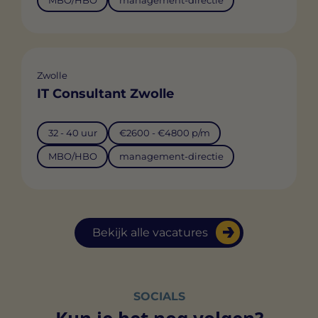
MBO/HBO
management-directie
Zwolle
IT Consultant Zwolle
32 - 40 uur
€2600 - €4800 p/m
MBO/HBO
management-directie
Bekijk alle vacatures
SOCIALS