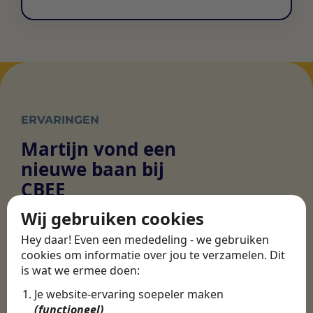
ERVARINGEN
Martijn vond een
nieuwe baan bij
CBEE
Wij gebruiken cookies
Door Swipe4Work heb ik op een hele
Hey daar! Even een mededeling - we gebruiken
cookies om informatie over jou te verzamelen. Dit
makkelijke, laagdrempelige manier eigenlijk
is wat we ermee doen:
een hele leuke nieuwe baan gevonden. Met heel
veel nieuwe uitdagingen!
Je website-ervaring soepeler maken
(functioneel)