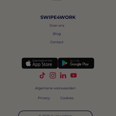
SWIPE4WORK
Over ons
Blog
Contact
Volg Swipe4Work op TikTok
Volg Swipe4Work op Instagra
Volg Swipe4Work op Link
Volg Swipe4Work o
Algemene voorwaarden
Privacy
Cookies