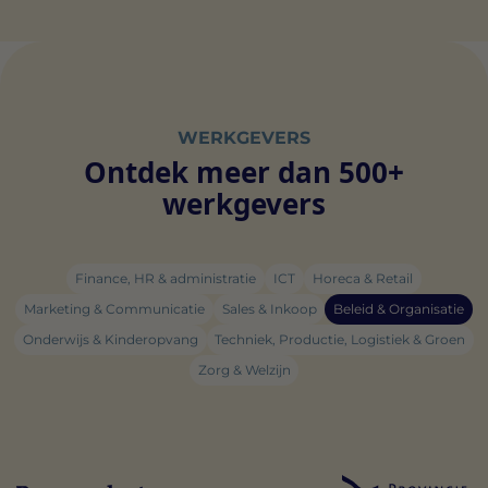
WERKGEVERS
Ontdek meer dan 500+
werkgevers
Finance, HR & administratie
ICT
Horeca & Retail
Marketing & Communicatie
Sales & Inkoop
Beleid & Organisatie
Onderwijs & Kinderopvang
Techniek, Productie, Logistiek & Groen
Zorg & Welzijn