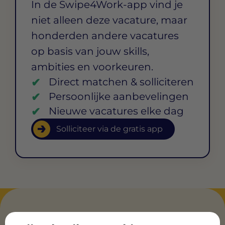
In de Swipe4Work-app vind je
niet alleen deze vacature, maar
honderden andere vacatures
op basis van jouw skills,
ambities en voorkeuren.
Direct matchen & solliciteren
Persoonlijke aanbevelingen
Nieuwe vacatures elke dag
Solliciteer via de gratis app