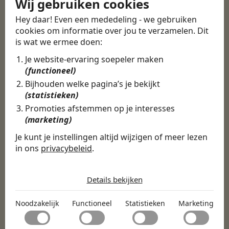
Wij gebruiken cookies
ERVARINGEN
Hey daar! Even een mededeling - we gebruiken
Martijn vond een
cookies om informatie over jou te verzamelen. Dit
nieuwe baan bij
is wat we ermee doen:
CBEE
Je website-ervaring soepeler maken
(functioneel)
Bijhouden welke pagina’s je bekijkt
Door Swipe4Work heb ik op een hele
(statistieken)
makkelijke, laagdrempelige manier eigenlijk
Promoties afstemmen op je interesses
een hele leuke nieuwe baan gevonden. Met heel
(marketing)
veel nieuwe uitdagingen!
Je kunt je instellingen altijd wijzigen of meer lezen
in ons
privacybeleid
.
Martijn
De cookies die wij gebruiken per
Certinia Consultant
categorie
Details bekijken
Noodzakelijk
Noodzakelijk
Functioneel
Statistieken
Marketing
Noodzakelijke cookies helpen een website bruikbaar te
Functioneel
maken door basisfuncties zoals paginanavigatie en
toegang tot beveiligde delen van de website mogelijk te