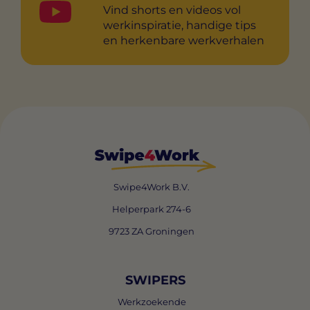
Vind shorts en videos vol
werkinspiratie, handige tips
en herkenbare werkverhalen
Swipe4Work B.V.
Helperpark 274-6
9723 ZA Groningen
SWIPERS
Werkzoekende