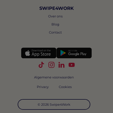
SWIPE4WORK
Over ons
Blog
Contact
Volg Swipe4Work op TikTok
Volg Swipe4Work op Instagra
Volg Swipe4Work op Link
Volg Swipe4Work o
Algemene voorwaarden
Privacy
Cookies
© 2026 Swipe4Work