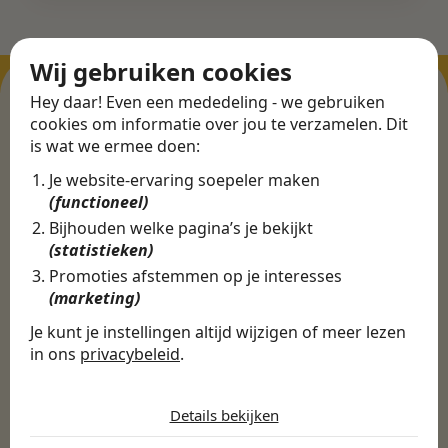
Wij gebruiken cookies
Hey daar! Even een mededeling - we gebruiken
cookies om informatie over jou te verzamelen. Dit
ERVARINGEN
is wat we ermee doen:
Martijn vond een
Je website-ervaring soepeler maken
(functioneel)
nieuwe baan bij
Bijhouden welke pagina’s je bekijkt
CBEE
(statistieken)
Promoties afstemmen op je interesses
(marketing)
Door Swipe4Work heb ik op een hele
makkelijke, laagdrempelige manier eigenlijk
Je kunt je instellingen altijd wijzigen of meer lezen
in ons
privacybeleid
.
een hele leuke nieuwe baan gevonden. Met heel
veel nieuwe uitdagingen!
De cookies die wij gebruiken per
categorie
Details bekijken
Martijn
Noodzakelijk