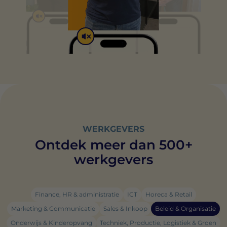
WERKGEVERS
Ontdek meer dan 500+
werkgevers
Finance, HR & administratie
ICT
Horeca & Retail
Marketing & Communicatie
Sales & Inkoop
Beleid & Organisatie
Onderwijs & Kinderopvang
Techniek, Productie, Logistiek & Groen